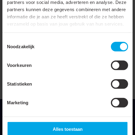
partners voor social media, adverteren en analyse. Deze
Materiaal
Polyolefine (XLPO)
partners kunnen deze gegevens combineren met andere
informatie die je aan ze heeft verstrekt of die ze hebben
Halogeenvrij
verzameld op basis van jouw gebruik van hun services.
Met inwendige kleefstof
Toestemmingsselectie
Bedrukbaar
Noodzakelijk
UL-toelating
Transparant
Voorkeuren
Doorslagspanning
17 kV
Statistieken
UL-goedkeuring
Marketing
Alles toestaan
Klemko Techniek B.V.