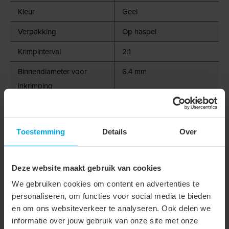
Kleur
Geel
Verpakking
Op haspel
Krimpinterval
2:1
Binnendiameter voor
6.4 mm
inkrimping
Binnendiameter na
3.2 mm
inkrimping
Toestemming
Details
Over
Lengte
100 m
Nom. diameter in inch
1/4"
Deze website maakt gebruik van cookies
Wanddikte na krimpen
0.65 mm
We gebruiken cookies om content en advertenties te
personaliseren, om functies voor social media te bieden
Bedrijfstemperatuur
-55 - 135 °C
en om ons websiteverkeer te analyseren. Ook delen we
Krimptemperatuur
100 °C
informatie over jouw gebruik van onze site met onze