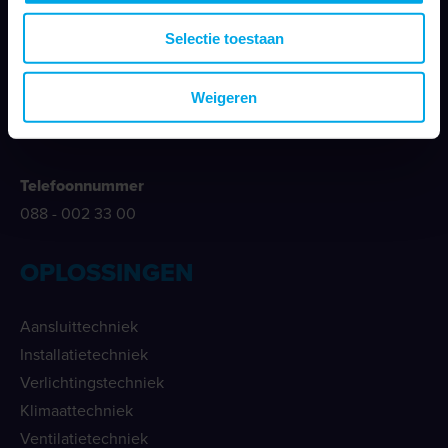
Nieuwegracht 26
Selectie toestaan
3763 LB Soest
Weigeren
E-mailadres
info@klemko.nl
Telefoonnummer
088 - 002 33 00
OPLOSSINGEN
Aansluittechniek
Installatietechniek
Verlichtingstechniek
Klimaattechniek
Ventilatietechniek