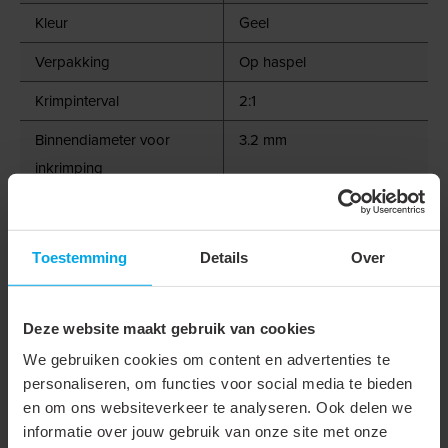
Kleur
Geel
Verpakking
Op haspel
Krimpinterval
2:1
Binnendiameter voor
3.2 mm
inkrimping
Binnendiameter na
1.6 mm
inkrimping
Toestemming
Details
Over
Lengte
200 m
Nom. diameter in inch
1/8"
Deze website maakt gebruik van cookies
Wanddikte na krimpen
0.51 mm
We gebruiken cookies om content en advertenties te
personaliseren, om functies voor social media te bieden
Bedrijfstemperatuur
-55 - 135 °C
en om ons websiteverkeer te analyseren. Ook delen we
Krimptemperatuur
100 °C
informatie over jouw gebruik van onze site met onze