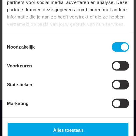
partners voor social media, adverteren en analyse. Deze
Materiaal
Polyolefine (XLPO)
partners kunnen deze gegevens combineren met andere
informatie die je aan ze heeft verstrekt of die ze hebben
Halogeenvrij
verzameld op basis van jouw gebruik van hun services.
Met inwendige kleefstof
Toestemmingsselectie
Bedrukbaar
Noodzakelijk
UL-toelating
Transparant
Voorkeuren
Doorslagspanning
17 kV
Statistieken
UL-goedkeuring
Marketing
Alles toestaan
Klemko Techniek B.V.