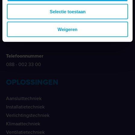
Nieuwegracht 26
Selectie toestaan
3763 LB Soest
Weigeren
E-mailadres
info@klemko.nl
Telefoonnummer
088 - 002 33 00
OPLOSSINGEN
Aansluittechniek
Installatietechniek
Verlichtingstechniek
Klimaattechniek
Ventilatietechniek