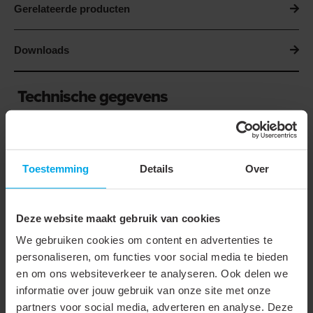
Gerelateerde producten
Downloads
Technische gegevens
Kleur
Zwart
Breedte
12.5 mm
Toestemming
Details
Over
Type connector
Dubbelzijdig
Lengte
22500 mm
Deze website maakt gebruik van cookies
We gebruiken cookies om content en advertenties te
Materiaal
Polyamide (PA)
personaliseren, om functies voor social media te bieden
Bevestigingswijze
Accessoire
en om ons websiteverkeer te analyseren. Ook delen we
informatie over jouw gebruik van onze site met onze
Scheurbaar
partners voor social media, adverteren en analyse. Deze