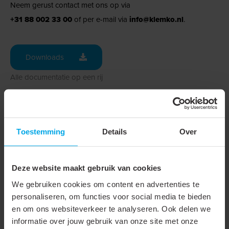
Neem gerust contact met ons op via
+31 88 002 33 00
of per e-mail via
info@klemko.nl
.
Downloads
Alle documentatie op een rij
Technische gegevens
Toestemming
Details
Over
Downloads
Deze website maakt gebruik van cookies
Technische gegevens
We gebruiken cookies om content en advertenties te
personaliseren, om functies voor social media te bieden
Onderdeel serie
Draadeindclip
en om ons websiteverkeer te analyseren. Ook delen we
informatie over jouw gebruik van onze site met onze
Geschikt voor diameter
27 - 28 mm