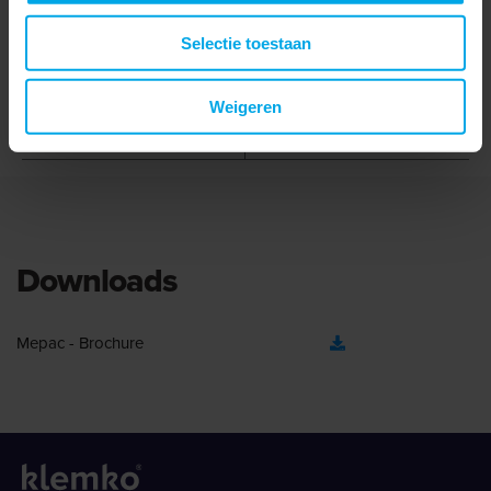
UV-bestendig
Selectie toestaan
Geschikt voor
27 - 28 mm
buisdiameter
Weigeren
Schietbaar
Downloads
Mepac - Brochure