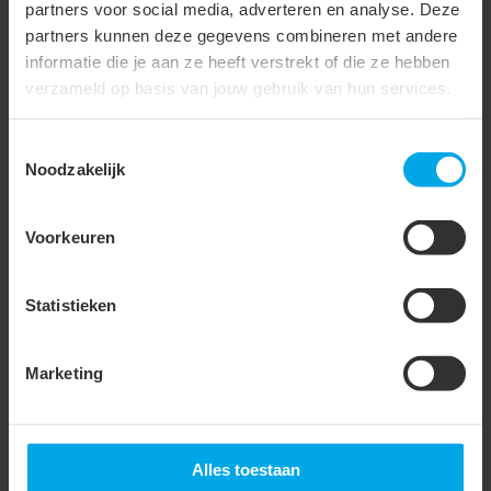
partners voor social media, adverteren en analyse. Deze
partners kunnen deze gegevens combineren met andere
Kleur clip
Zwart
informatie die je aan ze heeft verstrekt of die ze hebben
Voor draadeind
M6
verzameld op basis van jouw gebruik van hun services.
Dubbele uitvoering
Toestemmingsselectie
Gesloten
Noodzakelijk
Materiaal
Kunststof
Voorkeuren
Rijgbaar
Max. aantal buizen
1
Statistieken
Bevestigingswijze
Draadbout (stud bolt)
Marketing
Gebruikstemperatuur
-40 - 80 °C
Kleur
Zwart
Halogeenvrij
Alles toestaan