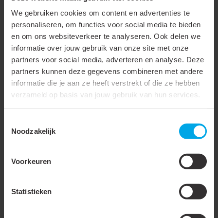
Materiaal
Kunststof
We gebruiken cookies om content en advertenties te
personaliseren, om functies voor social media te bieden
Hoogte
14 mm
en om ons websiteverkeer te analyseren. Ook delen we
Breedte
15 mm
informatie over jouw gebruik van onze site met onze
partners voor social media, adverteren en analyse. Deze
Diepte
8 mm
partners kunnen deze gegevens combineren met andere
informatie die je aan ze heeft verstrekt of die ze hebben
Temperatuurbereik
-30 - 90 °C
verzameld op basis van jouw gebruik van hun services.
Toestemmingsselectie
Gerelateerde producten
Noodzakelijk
431220
- KEG-UNI-20-
Voorkeuren
55mm
Statistieken