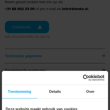
Neem gerust contact met ons op via
+31 88 002 33 00
of per e-mail via
info@klemko.nl
.
Downloads
Alle documentatie op een rij
Technische gegevens
Gerelateerde producten
Downloads
Toestemming
Details
Over
Technische gegevens
Deze website maakt gebruik van cookies