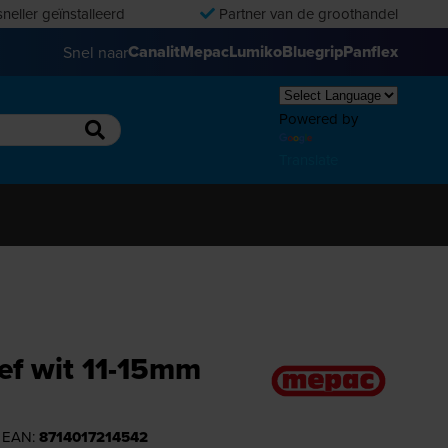
neller geïnstalleerd
Partner van de groothandel
Canalit
Mepac
Lumiko
Bluegrip
Panflex
Snel naar
Powered by
Translate
ef wit 11-15mm
| EAN:
8714017214542