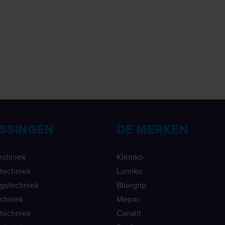
SSINGEN
DE MERKEN
echniek
Klemko
ietechniek
Lumiko
ngstechniek
Bluegrip
echniek
Mepac
etechniek
Canalit