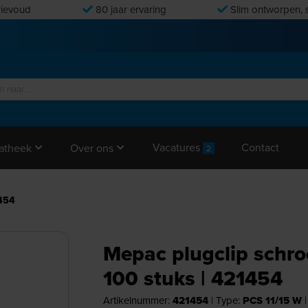
ievoud
80 jaar ervaring
Slim ontworpen, s
Vacatures
Contact
atheek
Over ons
2
1454
Mepac plugclip schro
100 stuks | 421454
Artikelnummer:
421454
|
Type:
PCS 11/15 W