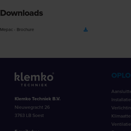
Downloads
Mepac - Brochure
OPLO
Aansluitt
Klemko Techniek B.V.
Installat
Nieuwegracht 26
Verlichti
3763 LB Soest
Klimaatt
Ventilati