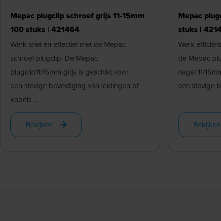
Mepac plugclip schroef grijs 11-15mm
Mepac plugc
100 stuks | 421464
stuks | 421
Werk snel en effectief met de Mepac
Werk efficiën
schroef plugclip. De Mepac
de Mepac plu
plugclip11/15mm grijs is geschikt voor
nagel 11/15mm
een stevige bevestiging van leidingen of
een stevige b
kabels ...
Bekijken
Bekijken