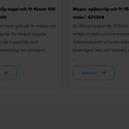
lip nagel wit 11-15mm 100
Mepac spijkerclip wit 11-
404
stuks | 421304
ter door gebruik te maken van
De Mepac spijkerclip 11/15mm
gclip. De Mepac plugclip
veilige en betrouwbare manie
 wit is geschikt voor
installatiebuizen of ronde kabe
evestiging van leidingen ...
bevestigen. Met een ontwerp 
...
Bekijken