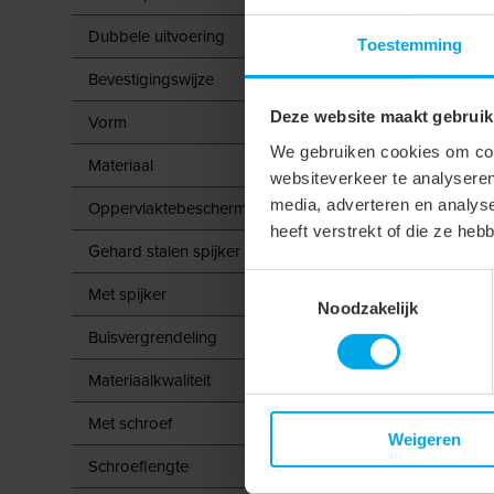
Dubbele uitvoering
Toestemming
Bevestigingswijze
Deze website maakt gebruik
Vorm
We gebruiken cookies om cont
Materiaal
websiteverkeer te analyseren
media, adverteren en analys
Oppervlaktebescherming
heeft verstrekt of die ze he
Gehard stalen spijker
Toestemmingsselectie
Met spijker
Noodzakelijk
Buisvergrendeling
Materiaalkwaliteit
Met schroef
Weigeren
Schroeflengte