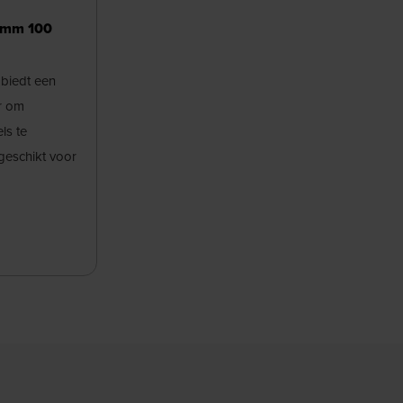
15mm 100
 biedt een
r om
ls te
geschikt voor