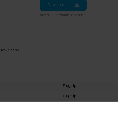
Downloads
Alle documentatie op een rij
Downloads
Plugclip
Plugclip
11 - 15 mm
Wit