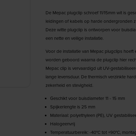
De Mepac plugclip schroef 11/15mm wit is gesc
leidingen of kabels op harde ondergronden z
Deze witte plugclip is ontworpen voor buisdia
een nette en veilige installatie.
Voor de installatie van Mepac plugclips hoeft
worden geboord waarna de plugclip hier rech
Mepac clip is vervaardigd uit UV-gestabiliseer
lange levensduur. De thermisch verzinkte hards
zekerheid en stevigheid.
Geschikt voor buisdiameter 11 - 15 mm
Spijkerlengte is 25 mm
Materiaal: polyethyleen (PE), UV gestabilise
Halogeenvrij
Temperatuurbereik: -40°C tot +90°C, montag