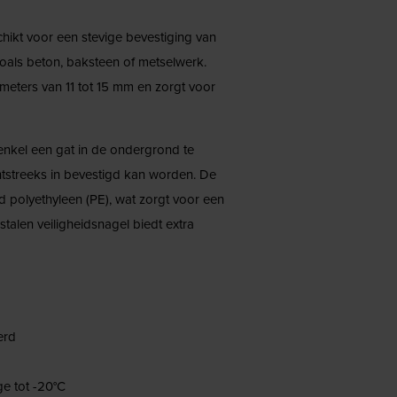
hikt voor een stevige bevestiging van
oals beton, baksteen of metselwerk.
meters van 11 tot 15 mm en zorgt voor
 enkel een gat in de ondergrond te
tstreeks in bevestigd kan worden. De
d polyethyleen (PE), wat zorgt voor een
talen veiligheidsnagel biedt extra
erd
e tot -20°C