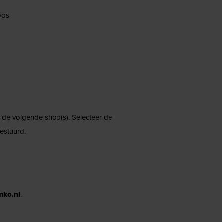
oos
ij de volgende shop(s). Selecteer de
estuurd.
mko.nl
.