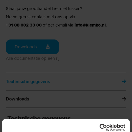
→
Staat jouw groothandel hier niet tussen?
Neem gerust contact met ons op via
+31 88 002 33 00
of per e-mail via
info@klemko.nl
.
Downloads
Alle documentatie op een rij
Technische gegevens
Downloads
Technische gegevens