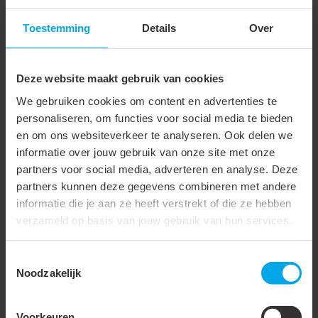
Type
Stootverbinder
Toestemming
Details
Over
Geïsoleerd
Materiaal
Aluminium
Deze website maakt gebruik van cookies
Spanningsreeks
Tot 30 kV
We gebruiken cookies om content en advertenties te
Dwarsdoorsnedevorm
Rond
personaliseren, om functies voor social media te bieden
en om ons websiteverkeer te analyseren. Ook delen we
Gereduceerde AI-nom.
35 mm²
informatie over jouw gebruik van onze site met onze
dwarsdoorsnede
partners voor social media, adverteren en analyse. Deze
partners kunnen deze gegevens combineren met andere
Aansluiting als Cu-bout
informatie die je aan ze heeft verstrekt of die ze hebben
Voor trekvaste
verzameld op basis van jouw gebruik van hun services.
verbindingen
Toestemmingsselectie
Geschikt voor Al/St-kabels
Noodzakelijk
Geschikt voor Aldrey-
kabels
Voorkeuren