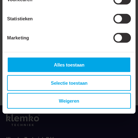
Oliestop/tussenstuk
Statistieken
Al-nom. doorsnede
35 mm²
Marketing
Downloads
Alles toestaan
Klemko - Aansluittechniek - Catalogus
Selectie toestaan
Weigeren