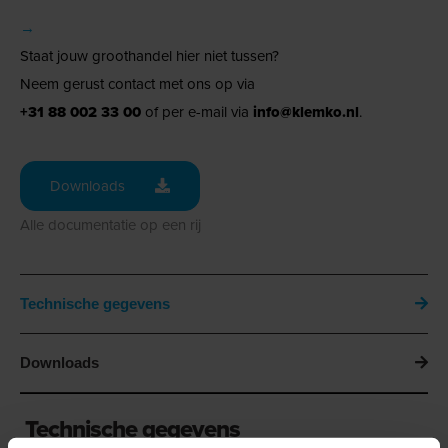
→
Staat jouw groothandel hier niet tussen?
Neem gerust contact met ons op via
+31 88 002 33 00
of per e-mail via
info@klemko.nl
.
Downloads
Alle documentatie op een rij
Technische gegevens
Downloads
Technische gegevens