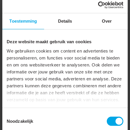
Type
Stootverbinder
Geïsoleerd
Toestemming
Details
Over
Materiaal
Aluminium
Deze website maakt gebruik van cookies
Spanningsreeks
Tot 30 kV
We gebruiken cookies om content en advertenties te
Dwarsdoorsnedevorm
Rond
personaliseren, om functies voor social media te bieden
en om ons websiteverkeer te analyseren. Ook delen we
Nom. doorsnede
50 - 95 mm²
informatie over jouw gebruik van onze site met onze
aluminium, SE
partners voor social media, adverteren en analyse. Deze
Aansluiting als Cu-bout
partners kunnen deze gegevens combineren met andere
informatie die je aan ze heeft verstrekt of die ze hebben
Voor trekvaste
verzameld op basis van jouw gebruik van hun services.
verbindingen
Toestemmingsselectie
Geschikt voor Al/St-kabels
Noodzakelijk
Geschikt voor Aldrey-