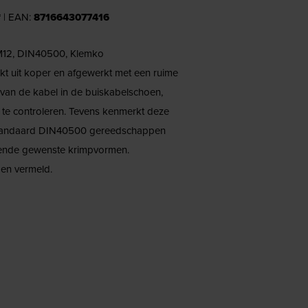
*
| EAN:
8716643077416
 M12, DIN40500, Klemko
kt uit koper en afgewerkt met een ruime
d van de kabel in de buiskabelschoen,
 te controleren. Tevens kenmerkt deze
 standaard DIN40500 gereedschappen
illende gewenste krimpvormen.
en vermeld.