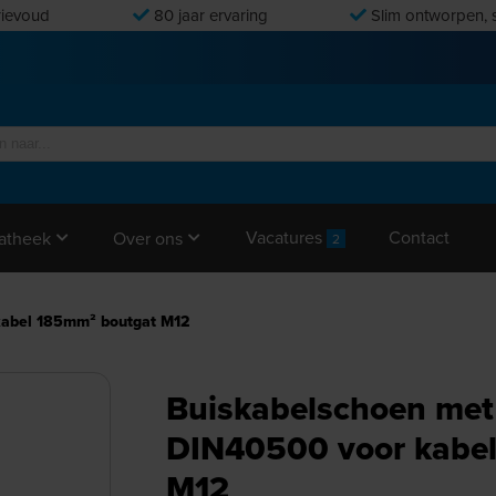
ievoud
80 jaar ervaring
Slim ontworpen, s
Vacatures
Contact
atheek
Over ons
2
kabel 185mm² boutgat M12
Buiskabelschoen met 
DIN40500 voor kabe
M12