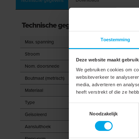
Technische gegevens
Technische gegevens
Toestemming
Max. spanning
Stroom
Deze website maakt gebruik
Nom. doorsnede
We gebruiken cookies om cont
websiteverkeer te analyseren
Boutmaat (metrisch)
media, adverteren en analys
Materiaal
heeft verstrekt of die ze he
Type
Toestemmingsselectie
Noodzakelijk
Geïsoleerd
Aansluithoek
Flensvorm