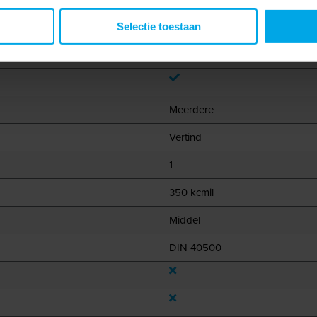
Selectie toestaan
Nee
Meerdere
Vertind
1
350 kcmil
Middel
DIN 40500