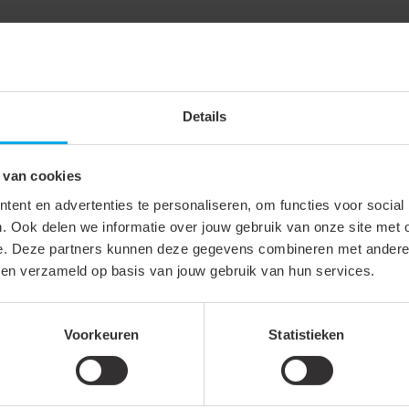
Details
600 V
505 A
 van cookies
185 mm²
ent en advertenties te personaliseren, om functies voor social
. Ook delen we informatie over jouw gebruik van onze site met 
12
e. Deze partners kunnen deze gegevens combineren met andere i
Koper
bben verzameld op basis van jouw gebruik van hun services.
Ringkabelschoen
Voorkeuren
Statistieken
180° (horizontaal)
Ringvormig