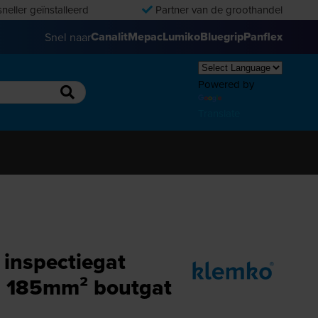
neller geïnstalleerd
Partner van de groothandel
Canalit
Mepac
Lumiko
Bluegrip
Panflex
Snel naar
Powered by
Translate
inspectiegat
l 185mm² boutgat