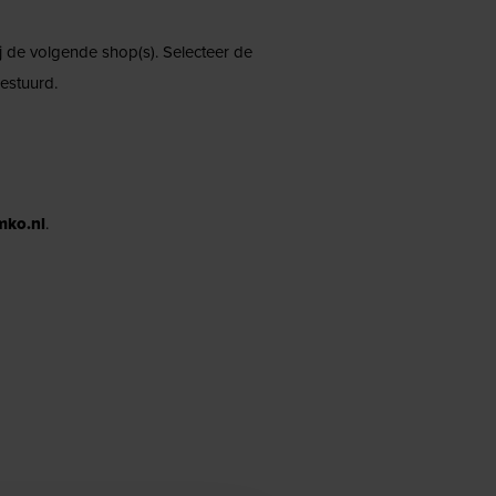
ij de volgende shop(s). Selecteer de
estuurd.
mko.nl
.