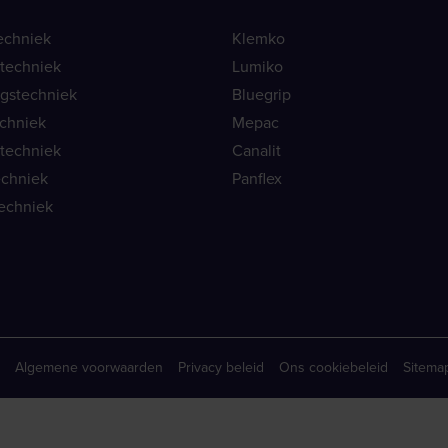
echniek
Klemko
ietechniek
Lumiko
ngstechniek
Bluegrip
echniek
Mepac
etechniek
Canalit
echniek
Panflex
echniek
Algemene voorwaarden
Privacy beleid
Ons cookiebeleid
Sitema