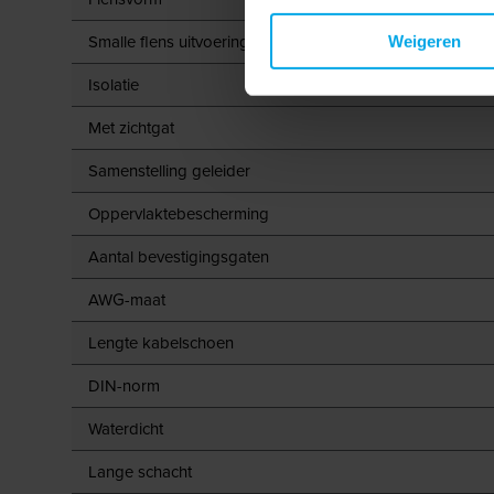
Smalle flens uitvoering
Weigeren
Isolatie
Met zichtgat
Samenstelling geleider
Oppervlaktebescherming
Aantal bevestigingsgaten
AWG-maat
Lengte kabelschoen
DIN-norm
Waterdicht
Lange schacht