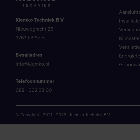
Aansluitt
Klemko Techniek B.V.
Installat
Nieuwegracht 26
Verlichti
3763 LB Soest
Klimaatt
Ventilati
E-mailadres
Energiet
info@klemko.nl
Gebouwt
Telefoonnummer
088 - 002 33 00
© Copyright 2021 - 2026 Klemko Techniek B.V.