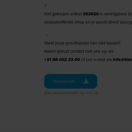
X
Het gekozen artikel
352620
is verkrijgbaar b
desbetreffende shop en je wordt direct doorg
→
Staat jouw groothandel hier niet tussen?
Neem gerust contact met ons op via
+31 88 002 33 00
of per e-mail via
info@kle
Downloads
Alle documentatie op een rij