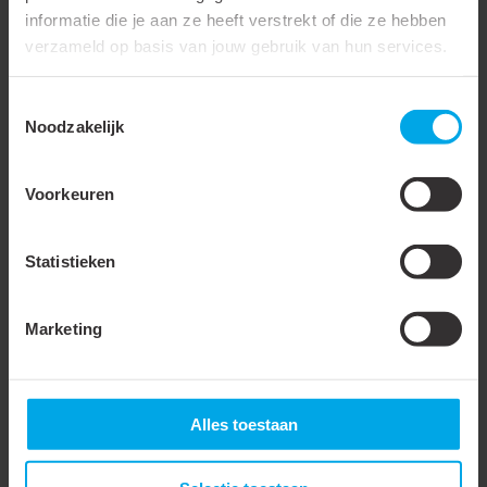
informatie die je aan ze heeft verstrekt of die ze hebben
Smalle flens uitvoering
verzameld op basis van jouw gebruik van hun services.
Isolatie
Nee
Toestemmingsselectie
Met zichtgat
Noodzakelijk
Samenstelling geleider
Meerdere
Voorkeuren
Oppervlaktebescherming
Vertind
Aantal bevestigingsgaten
1
Statistieken
AWG-maat
250 kcmil
Lengte kabelschoen
Middel
Marketing
DIN-norm
DIN 40500
Waterdicht
Alles toestaan
Lange schacht