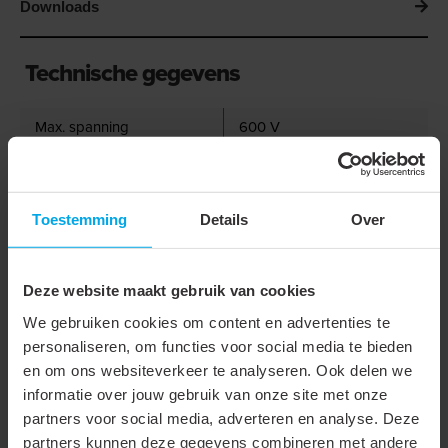
Downloads
Technische gegevens
Max. spanning
600 V
Stroom
445 A
Nom. doorsnede
150 mm²
Toestemming
Details
Over
Boutmaat (metrisch)
16
Materiaal
Koper
Deze website maakt gebruik van cookies
Type
Ringkabelschoen
We gebruiken cookies om content en advertenties te
personaliseren, om functies voor social media te bieden
Geïsoleerd
en om ons websiteverkeer te analyseren. Ook delen we
informatie over jouw gebruik van onze site met onze
Aansluithoek
180° (horizontaal)
partners voor social media, adverteren en analyse. Deze
Flensvorm
Ringvormig
partners kunnen deze gegevens combineren met andere