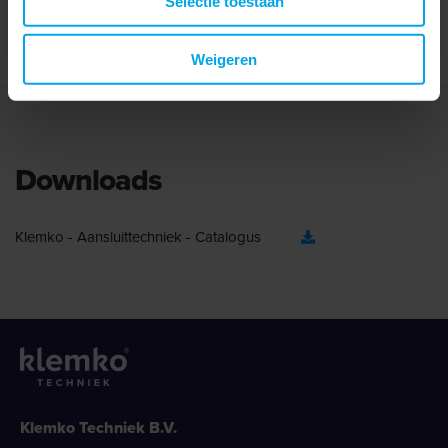
Selectie toestaan
Met inspectiegat
Easy entry
Weigeren
Downloads
Klemko - Aansluittechniek - Catalogus
Klemko Techniek B.V.