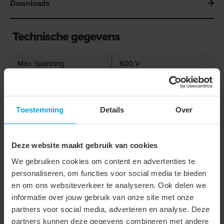
Downloads
Technische gegevens
Max. spanning
600 V
Stroom
310 A
Nom. doorsnede
95 mm²
Toestemming
Details
Over
Boutmaat (metrisch)
16
Materiaal
Koper
Deze website maakt gebruik van cookies
Type
Ringkabelschoen
We gebruiken cookies om content en advertenties te
personaliseren, om functies voor social media te bieden
Geïsoleerd
en om ons websiteverkeer te analyseren. Ook delen we
informatie over jouw gebruik van onze site met onze
Aansluithoek
180° (horizontaal)
partners voor social media, adverteren en analyse. Deze
Flensvorm
Ringvormig
partners kunnen deze gegevens combineren met andere