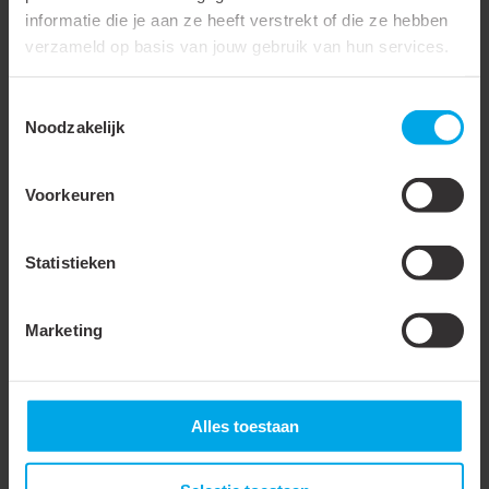
informatie die je aan ze heeft verstrekt of die ze hebben
Smalle flens uitvoering
verzameld op basis van jouw gebruik van hun services.
Isolatie
Nee
Toestemmingsselectie
Met zichtgat
Noodzakelijk
Samenstelling geleider
Meerdere
Voorkeuren
Oppervlaktebescherming
Vertind
Aantal bevestigingsgaten
1
Statistieken
AWG-maat
000
Lengte kabelschoen
Middel
Marketing
DIN-norm
DIN 40500
Waterdicht
Alles toestaan
Lange schacht