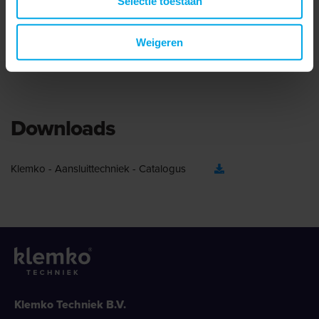
Selectie toestaan
Met inspectiegat
Easy entry
Weigeren
Downloads
Klemko - Aansluittechniek - Catalogus
Klemko Techniek B.V.