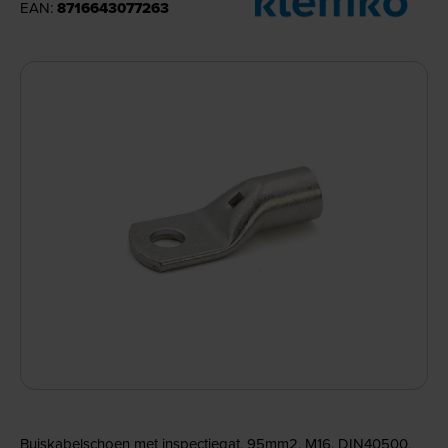
EAN:
8716643077263
Buiskabelschoen met inspectiegat, 95mm2, M16, DIN40500,