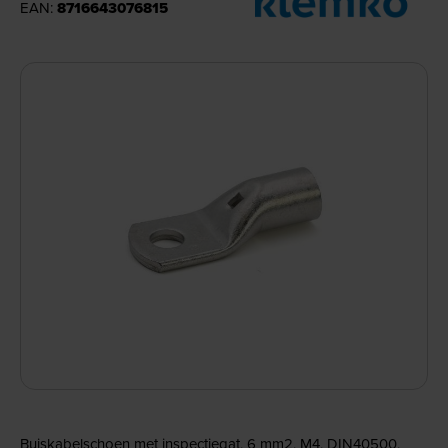
EAN:
8716643076815
Buiskabelschoen met inspectiegat, 6 mm2, M4, DIN40500,