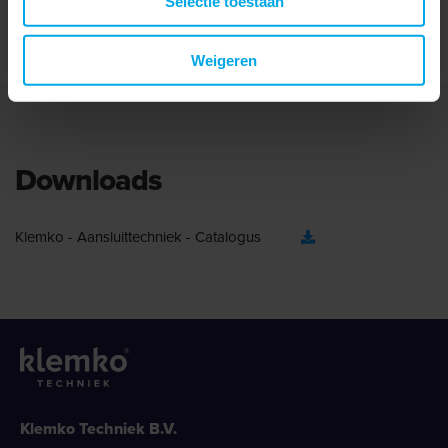
Selectie toestaan
Met inspectiegat
Easy entry
Weigeren
Downloads
Klemko - Aansluittechniek - Catalogus
Klemko Techniek B.V.