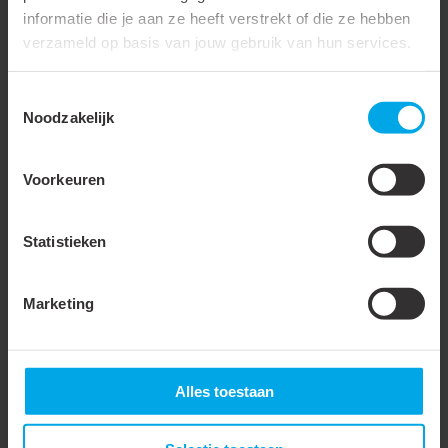
informatie die je aan ze heeft verstrekt of die ze hebben
Smalle flens uitvoering
verzameld op basis van jouw gebruik van hun services.
Isolatie
Nee
Toestemmingsselectie
Met zichtgat
Noodzakelijk
Samenstelling geleider
Meerdere
Voorkeuren
Oppervlaktebescherming
Vertind
Aantal bevestigingsgaten
1
Statistieken
AWG-maat
10
Lengte kabelschoen
Middel
Marketing
DIN-norm
DIN 40500
Waterdicht
Alles toestaan
Lange schacht