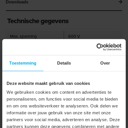
Downloads
Technische gegevens
Max. spanning
600 V
Stroom
50 A
Nom. doorsnede
6 mm²
Toestemming
Details
Over
Boutmaat (metrisch)
4
Materiaal
Koper
Deze website maakt gebruik van cookies
Type
Ringkabelschoen
We gebruiken cookies om content en advertenties te
personaliseren, om functies voor social media te bieden
Geïsoleerd
en om ons websiteverkeer te analyseren. Ook delen we
informatie over jouw gebruik van onze site met onze
Aansluithoek
180° (horizontaal)
partners voor social media, adverteren en analyse. Deze
Flensvorm
Ringvormig
partners kunnen deze gegevens combineren met andere