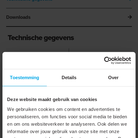
Downloads
Technische gegevens
Type
Ringkabelschoen
Geïsoleerd
Nom. doorsnede
95 mm²
Toestemming
Details
Over
Boutmaat (metrisch)
10
Deze website maakt gebruik van cookies
Aansluithoek
180° (horizontaal)
We gebruiken cookies om content en advertenties te
Aantal bevestigingsgaten
1
personaliseren, om functies voor social media te bieden
en om ons websiteverkeer te analyseren. Ook delen we
Kencode
18
informatie over jouw gebruik van onze site met onze