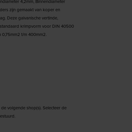
endiameter 4,2mm, Binnendiameter
ders zijn gemaakt van koper en
ag. Deze galvanische vertinde,
e standaard krimpvorm voor DIN 40500
an 0,75mm2 t/m 400mm2.
ij de volgende shop(s). Selecteer de
estuurd.