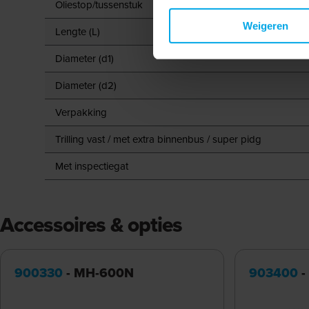
Oliestop/tussenstuk
Weigeren
Lengte (L)
Diameter (d1)
Diameter (d2)
Verpakking
Trilling vast / met extra binnenbus / super pidg
Met inspectiegat
Accessoires & opties
900330
- MH-600N
903400
-