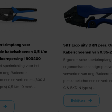
erkrimptang voor
SKT Ergo uitv DRN pers. On
de kabelschoenen 0,5 t/m
Kabelschoenen van 0,35-
doornpersing | 903400
Ergonomische sperkrimptang 
 sperinrichting voor het
ergonomische handgrepen vo
n ongeïsoleerde
verwerken van ongeïsoleerde
oenen en verbinders (800 &
perskabelschoenen en verbin
es) 0,5 t/m 10 mm². ...
C & BKDIN types) ...
Bekijken