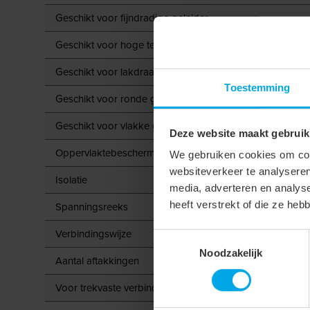
Geschikt voor fijndradige geleider
Geschikt voor hoge temperaturen (tot 650 °C)
Geschikt voor lakdraad
Toestemming
Geschikt voor ronde geleider
Geschikt voor vlakke geleider
Deze website maakt gebruik
Oppervlaktebescherming
We gebruiken cookies om cont
websiteverkeer te analyseren
Isolatie
media, adverteren en analys
heeft verstrekt of die ze he
Spanningsreeks
Verbindingswijze
Toestemmingsselectie
Noodzakelijk
Aantal aftakkingen
Voor trekvaste verbindingen