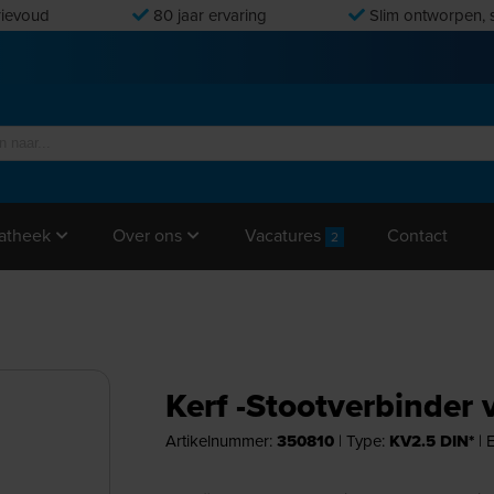
ievoud
80 jaar ervaring
Slim ontworpen, s
Vacatures
Contact
atheek
Over ons
2
Kerf -Stootverbinder
Artikelnummer:
350810
|
Type:
KV2.5 DIN*
|