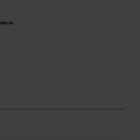
mko.nl
.