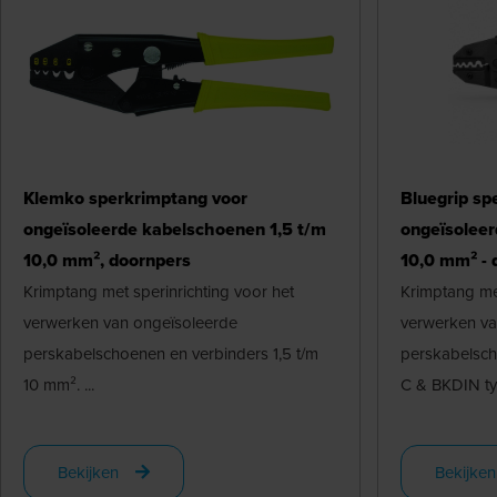
Klemko sperkrimptang voor
Bluegrip sp
ongeïsoleerde kabelschoenen 1,5 t/m
ongeïsoleer
10,0 mm², doornpers
10,0 mm² - 
Krimptang met sperinrichting voor het
Krimptang met
verwerken van ongeïsoleerde
verwerken va
perskabelschoenen en verbinders 1,5 t/m
perskabelsch
10 mm². ...
C & BKDIN typ
Bekijken
Bekijken