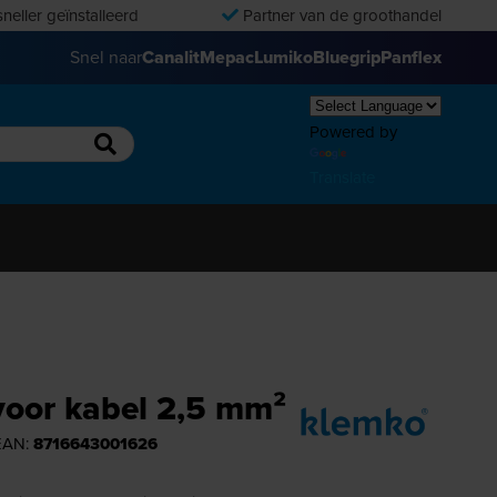
neller geïnstalleerd
Partner van de groothandel
Snel naar
Canalit
Mepac
Lumiko
Bluegrip
Panflex
Powered by
Translate
 voor kabel 2,5 mm²
 EAN:
8716643001626