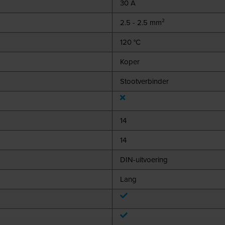
30 A
2.5 - 2.5 mm²
120 °C
Koper
Stootverbinder
14
14
DIN-uitvoering
Lang