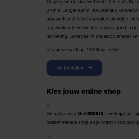
Ongeïsoleerde stootverbinder, 2,5 mm2, Buit
2,4mm, Lengte 16mm, 30A. Klemko Kerfverbin
afgewerkt met ruime corrosiebestendige tin-la
ongeïsoleerde verbinders passen goed in d
normering. Leverbaar in kabeldoorsnedes v
Inhoud verpakking: 100 Stuks in Kist
Nu bestellen
Kies jouw online shop
X
Het gekozen artikel
350810
is verkrijgbaar b
desbetreffende shop en je wordt direct doorg
→