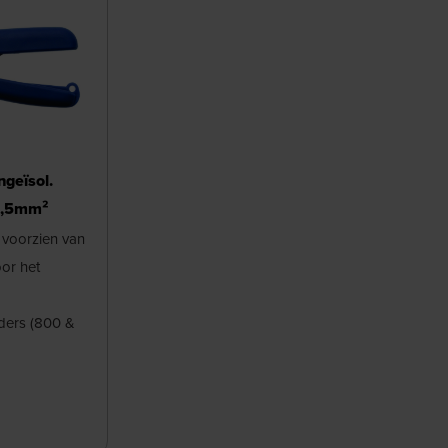
geïsol.
2,5mm²
voorzien van
or het
ders (800 &