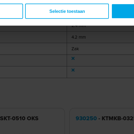
Selectie toestaan
16 mm
2.4 mm
4.2 mm
Zak
 SKT-0510 OKS
930250
- KTMKB-032