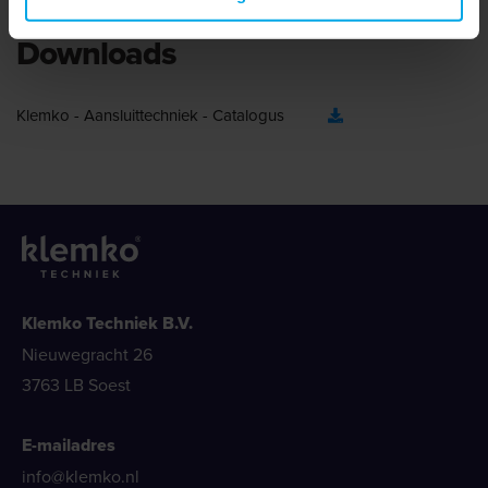
Downloads
Klemko - Aansluittechniek - Catalogus
Klemko Techniek B.V.
Nieuwegracht 26
3763 LB Soest
E-mailadres
info@klemko.nl