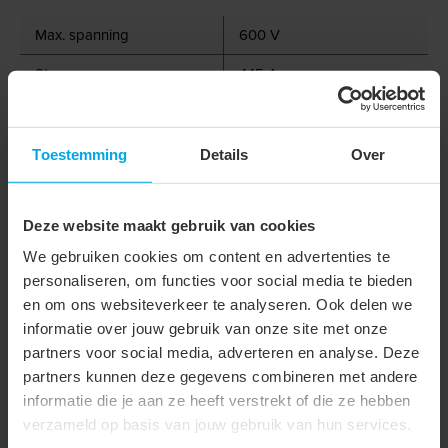
Max. spanning
600 V
Stroom
445 A
Nom. doorsnede
150 mm²
Boutmaat (metrisch)
16
Toestemming
Details
Over
Materiaal
Koper
Deze website maakt gebruik van cookies
Type
Ringkabelschoen
We gebruiken cookies om content en advertenties te
Geïsoleerd
personaliseren, om functies voor social media te bieden
en om ons websiteverkeer te analyseren. Ook delen we
Aansluithoek
180° (horizontaal)
informatie over jouw gebruik van onze site met onze
Flensvorm
Ringvormig
partners voor social media, adverteren en analyse. Deze
partners kunnen deze gegevens combineren met andere
Smalle flens uitvoering
informatie die je aan ze heeft verstrekt of die ze hebben
Isolatie
Nee
verzameld op basis van jouw gebruik van hun services.