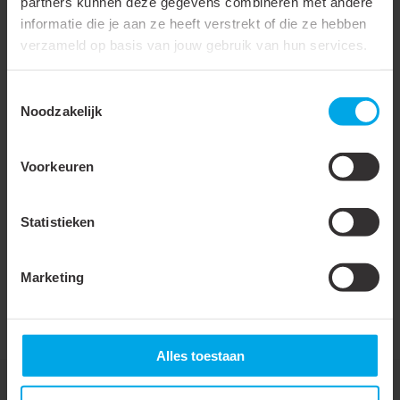
partners kunnen deze gegevens combineren met andere
Met zichtgat
informatie die je aan ze heeft verstrekt of die ze hebben
verzameld op basis van jouw gebruik van hun services.
Samenstelling geleider
Meerdere
Oppervlaktebescherming
Vertind
Toestemmingsselectie
Noodzakelijk
Aantal bevestigingsgaten
1
AWG-maat
0000
Voorkeuren
Lengte kabelschoen
Middel
DIN-norm
DIN 40500
Statistieken
Waterdicht
Marketing
Lange schacht
Met inspectiegat
Alles toestaan