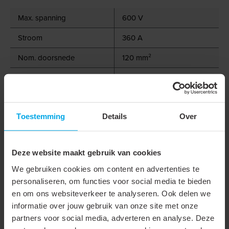
Max. spanning
600 V
Stroom
360 A
Nom. doorsnede
120 mm²
Boutmaat (metrisch)
12
Materiaal
Koper
Type
Ringkabelschoen
Toestemming
Details
Over
Geïsoleerd
Deze website maakt gebruik van cookies
Aansluithoek
180° (horizontaal)
We gebruiken cookies om content en advertenties te
Flensvorm
Ringvormig
personaliseren, om functies voor social media te bieden
en om ons websiteverkeer te analyseren. Ook delen we
Smalle flens uitvoering
informatie over jouw gebruik van onze site met onze
Isolatie
Nee
partners voor social media, adverteren en analyse. Deze