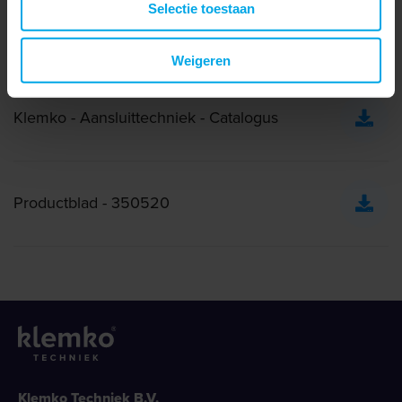
Selectie toestaan
Downloads
Weigeren
Klemko - Aansluittechniek - Catalogus
Productblad - 350520
Klemko Techniek B.V.