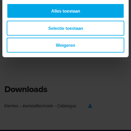
DIN-norm
DIN 46234
Alles toestaan
Waterdicht
Lange schacht
Selectie toestaan
Met inspectiegat
Weigeren
Easy entry
Downloads
Klemko - Aansluittechniek - Catalogus