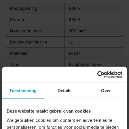
Max. spanning
600 V
Stroom
690 A
Nom. doorsnede
300 mm²
Boutmaat (metrisch)
12
Materiaal
Koper
Type
Ringkabelschoen
Geïsoleerd
Aansluithoek
180° (horizontaal)
Toestemming
Details
Over
Flensvorm
Ringvormig
Smalle flens uitvoering
Deze website maakt gebruik van cookies
Met zichtgat
We gebruiken cookies om content en advertenties te
personaliseren, om functies voor social media te bieden