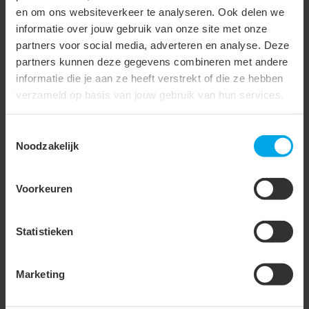
Samenstelling geleider
Meerdere
en om ons websiteverkeer te analyseren. Ook delen we
informatie over jouw gebruik van onze site met onze
Oppervlaktebescherming
Vertind
partners voor social media, adverteren en analyse. Deze
Aantal bevestigingsgaten
1
partners kunnen deze gegevens combineren met andere
informatie die je aan ze heeft verstrekt of die ze hebben
AWG-maat
750 kcmil
verzameld op basis van jouw gebruik van hun services.
Type geleider
Meerdradig
Toestemmingsselectie
Invoer diameter (D1)
28 mm
Noodzakelijk
Boutgat of Stift Diameter
13 mm
(d2)
Voorkeuren
Flens Buitenmaat (B of d3)
50.5 mm
Statistieken
Lengte (L)
80.5 mm
Lengte kabelschoen
Kort
Marketing
Plaatdikte (S)
4.3 mm