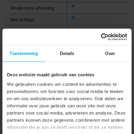
Smalle flens uitvoering
Met zichtgat
Samenstelling geleider
Meerdere
Oppervlaktebescherming
Vertind
Toestemming
Details
Over
Aantal bevestigingsgaten
1
AWG-maat
16
Deze website maakt gebruik van cookies
Type geleider
Meerdradig
We gebruiken cookies om content en advertenties te
Invoer diameter (D1)
1.7 mm
personaliseren, om functies voor social media te bieden
en om ons websiteverkeer te analyseren. Ook delen we
Boutgat of Stift Diameter
8.4 mm
informatie over jouw gebruik van onze site met onze
(d2)
partners voor social media, adverteren en analyse. Deze
partners kunnen deze gegevens combineren met andere
Flens Buitenmaat (B of d3)
11.6 mm
informatie die je aan ze heeft verstrekt of die ze hebben
Lengte (L)
15.8 mm