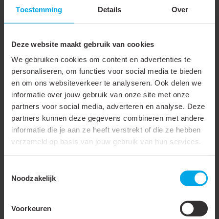
Geschikt voor hoge
Toestemming
Details
Over
temperaturen (tot 650 °C)
Geschikt voor lakdraad
Deze website maakt gebruik van cookies
Geschikt voor ronde
We gebruiken cookies om content en advertenties te
geleider
personaliseren, om functies voor social media te bieden
en om ons websiteverkeer te analyseren. Ook delen we
Geschikt voor vlakke
informatie over jouw gebruik van onze site met onze
geleider
partners voor social media, adverteren en analyse. Deze
partners kunnen deze gegevens combineren met andere
Oppervlaktebescherming
Vertind
informatie die je aan ze heeft verstrekt of die ze hebben
Isolatie
Geen
verzameld op basis van jouw gebruik van hun services.
Spanningsreeks
Tot 600 V
Toestemmingsselectie
Verbindingswijze
Parallelstekker
Noodzakelijk
Aantal aftakkingen
0
Voorkeuren
Voor trekvaste