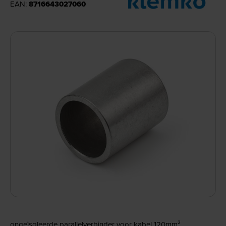
EAN:
8716643027060
ongeïsoleerde parallelverbinder voor kabel 120mm².