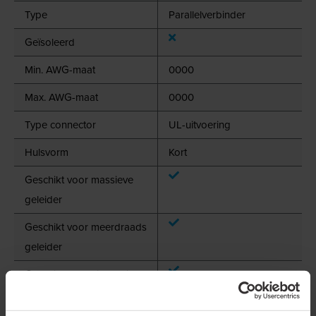
Type
Parallelverbinder
Geïsoleerd
Min. AWG-maat
0000
Max. AWG-maat
0000
Type connector
UL-uitvoering
Hulsvorm
Kort
Geschikt voor massieve
geleider
Geschikt voor meerdraads
geleider
Geschikt voor fijndradige
geleider