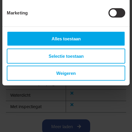
Oliestop/tussenstuk
Marketing
Lengte (L)
16.5 mm
Diameter (d1)
9.4 mm
Alles toestaan
Diameter (d2)
13.2 mm
Verpakking
Zak
Selectie toestaan
DIN-norm
DIN 40300
Weigeren
Trilling vast / met extra
binnenbus / super pidg
Waterdicht
Met inspectiegat
Meer laden