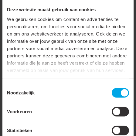
Geschikt voor hoge
Deze website maakt gebruik van cookies
temperaturen (tot 650 °C)
We gebruiken cookies om content en advertenties te
Geschikt voor lakdraad
personaliseren, om functies voor social media te bieden
Geschikt voor ronde
en om ons websiteverkeer te analyseren. Ook delen we
informatie over jouw gebruik van onze site met onze
geleider
partners voor social media, adverteren en analyse. Deze
Geschikt voor vlakke
partners kunnen deze gegevens combineren met andere
geleider
informatie die je aan ze heeft verstrekt of die ze hebben
verzameld op basis van jouw gebruik van hun services.
Oppervlaktebescherming
Vertind
Isolatie
Geen
Toestemmingsselectie
Noodzakelijk
Spanningsreeks
Tot 600 V
Verbindingswijze
Parallelstekker
Voorkeuren
Voor trekvaste
verbindingen
Statistieken