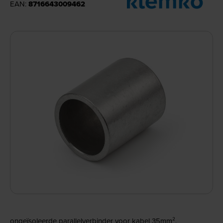
EAN:
8716643009462
ongeïsoleerde parallelverbinder voor kabel 35mm².