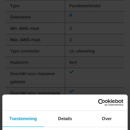
Type
Parallelverbinder
Geïsoleerd
Min. AWG-maat
2
Max. AWG-maat
2
Type connector
UL-uitvoering
Hulsvorm
Kort
Geschikt voor massieve
geleider
Geschikt voor meerdraads
geleider
Geschikt voor fijndradige
Toestemming
Details
Over
geleider