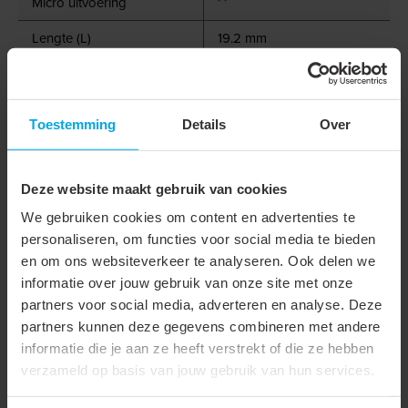
Micro uitvoering
Lengte (L)
19.2 mm
Tab lengte (L2)
7.5 mm
L3
7
Toestemming
Details
Over
Trilling vast / met extra
binnenbus / super pidg
Deze website maakt gebruik van cookies
Extra wijde ingang
We gebruiken cookies om content en advertenties te
Bedrijfstemperatuur
120 °C
personaliseren, om functies voor social media te bieden
en om ons websiteverkeer te analyseren. Ook delen we
A1
8.5
informatie over jouw gebruik van onze site met onze
partners voor social media, adverteren en analyse. Deze
A2
4.5
partners kunnen deze gegevens combineren met andere
Figuur
2
informatie die je aan ze heeft verstrekt of die ze hebben
verzameld op basis van jouw gebruik van hun services.
Krimpvorm
F-krimp