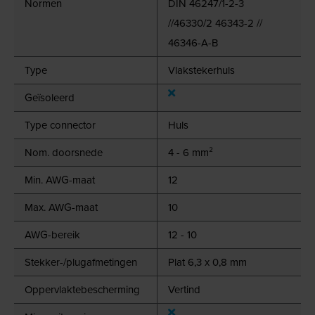
Normen
DIN 46247/1-2-3
//46330/2 46343-2 //
46346-A-B
Type
Vlakstekerhuls
Geïsoleerd
Type connector
Huls
Nom. doorsnede
4 - 6 mm²
Min. AWG-maat
12
Max. AWG-maat
10
AWG-bereik
12 - 10
Stekker-/plugafmetingen
Plat 6,3 x 0,8 mm
Oppervlaktebescherming
Vertind