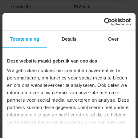
Lengte (L)
15.6 mm
Tab lengte (L2)
6 mm
L3
3.8
Toestemming
Details
Over
Trilling vast / met extra
binnenbus / super pidg
Deze website maakt gebruik van cookies
Extra wijde ingang
We gebruiken cookies om content en advertenties te
Bedrijfstemperatuur
120 °C
personaliseren, om functies voor social media te bieden
en om ons websiteverkeer te analyseren. Ook delen we
A1
6
informatie over jouw gebruik van onze site met onze
A2
3.4
partners voor social media, adverteren en analyse. Deze
partners kunnen deze gegevens combineren met andere
Figuur
1
informatie die je aan ze heeft verstrekt of die ze hebben
verzameld op basis van jouw gebruik van hun services.
Krimpvorm
F-krimp
Levering op band