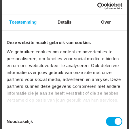
Staat jouw groothandel hier niet tussen?
Neem gerust contact met ons op via
+31 88 002 33 00
of per e-mail via
info@klemko.nl
.
Toestemming
Details
Over
Technische gegevens
Deze website maakt gebruik van cookies
We gebruiken cookies om content en advertenties te
Technische gegevens
personaliseren, om functies voor social media te bieden
en om ons websiteverkeer te analyseren. Ook delen we
informatie over jouw gebruik van onze site met onze
Onderdeel serie
Patchpanelen
partners voor social media, adverteren en analyse. Deze
partners kunnen deze gegevens combineren met andere
Aantal
24
informatie die je aan ze heeft verstrekt of die ze hebben
bussen/koppelingen
verzameld op basis van jouw gebruik van hun services.
Geschikt voor aantal
24
connectoren
Toestemmingsselectie
Noodzakelijk
Connectortype
RJ45 8(8)