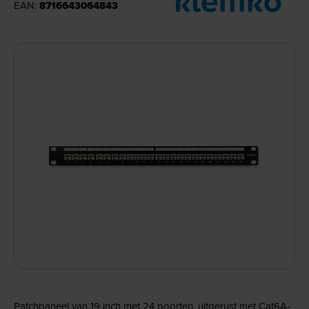
EAN:
8716643064843
Patchpaneel van 19 inch met 24 poorten, uitgerust met Cat6A-