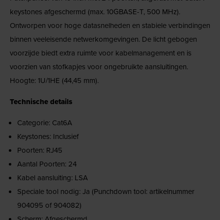
keystones afgeschermd (max. 10GBASE-T, 500 MHz).
Ontworpen voor hoge datasnelheden en stabiele verbindingen
binnen veeleisende netwerkomgevingen. De licht gebogen
voorzijde biedt extra ruimte voor kabelmanagement en is
voorzien van stofkapjes voor ongebruikte aansluitingen.
Hoogte: 1U/1HE (44,45 mm).
Technische details
Categorie: Cat6A
Keystones: Inclusief
Poorten: RJ45
Aantal Poorten: 24
Kabel aansluiting: LSA
Speciale tool nodig: Ja (Punchdown tool: artikelnummer
904095 of 904082)
Scherm: Afgeschermd