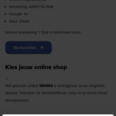
Normering: ANSI/TIA-568
Hoogte: 1U
Kleur: Zwart
Inhoud verpakking: 1 Stuk in Kartonnen doos
Nu bestellen
Kies jouw online shop
X
Het gekozen artikel
183454
is verkrijgbaar bij de volgende
shop(s). Selecteer de desbetreffende shop en je wordt direct
doorgestuurd.
→