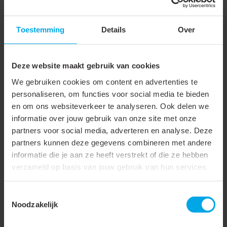
Neem gerust contact met ons op via
+31 88 002 33 00
of per e-mail via
info@klemko.nl
.
Toestemming
Details
Over
Technische gegevens
Deze website maakt gebruik van cookies
We gebruiken cookies om content en advertenties te
Technische gegevens
personaliseren, om functies voor social media te bieden
en om ons websiteverkeer te analyseren. Ook delen we
Onderdeel serie
Patchpanelen
informatie over jouw gebruik van onze site met onze
partners voor social media, adverteren en analyse. Deze
Aantal
24
partners kunnen deze gegevens combineren met andere
bussen/koppelingen
informatie die je aan ze heeft verstrekt of die ze hebben
verzameld op basis van jouw gebruik van hun services.
Geschikt voor aantal
24
connectoren
Toestemmingsselectie
Connectortype
RJ45 8(8)
Noodzakelijk
Afgeschermd