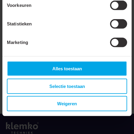
Voorkeuren
Categorie
6
Aansluitwijze
LSA
Statistieken
Aantal hoogte-eenheden
1
Marketing
Kleur
Zwart
Montagewijze
19" inbouw
Hoogte
44.45 mm
Alles toestaan
Breedte
485 mm
Selectie toestaan
Diepte
35 mm
Cat type
Cat6
Weigeren