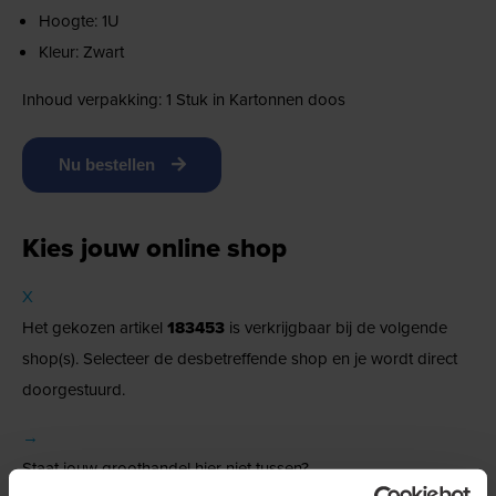
Hoogte: 1U
Kleur: Zwart
Inhoud verpakking: 1 Stuk in Kartonnen doos
Nu bestellen
Kies jouw online shop
X
Het gekozen artikel
183453
is verkrijgbaar bij de volgende
shop(s). Selecteer de desbetreffende shop en je wordt direct
doorgestuurd.
→
Staat jouw groothandel hier niet tussen?