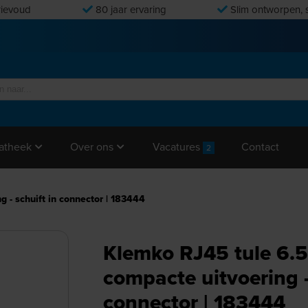
ievoud
80 jaar ervaring
Slim ontworpen, s
Vacatures
Contact
atheek
Over ons
2
 - schuift in connector | 183444
Klemko RJ45 tule 6.
compacte uitvoering -
connector | 183444