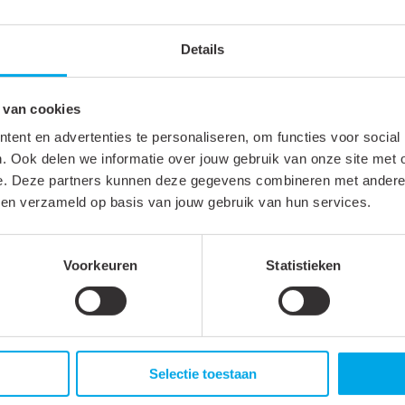
X
Het gekozen artikel
183444
is verkrijgbaar b
Details
desbetreffende shop en je wordt direct doorg
→
 van cookies
Staat jouw groothandel hier niet tussen?
ent en advertenties te personaliseren, om functies voor social
Neem gerust contact met ons op via
. Ook delen we informatie over jouw gebruik van onze site met 
+31 88 002 33 00
of per e-mail via
info@kle
e. Deze partners kunnen deze gegevens combineren met andere i
bben verzameld op basis van jouw gebruik van hun services.
Voorkeuren
Statistieken
Selectie toestaan