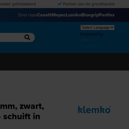
neller geïnstalleerd
Partner van de groothandel
Snel naar
Canalit
Mepac
Lumiko
Bluegrip
Panflex
Powered by
Translate
5mm, zwart,
 schuift in