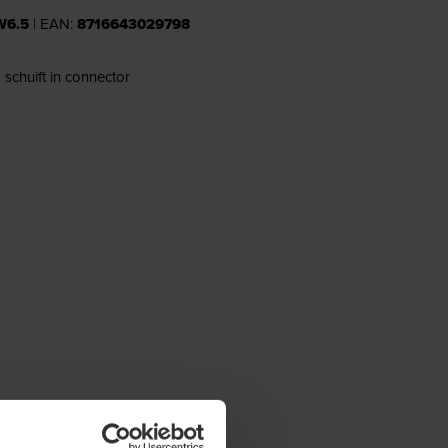
6.5
| EAN:
8716643029798
schuift in connector