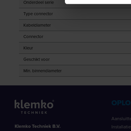
Onderdeel serie
Type connector
Kabeldiameter
Connector
Kleur
Geschikt voor
Min. binnendiameter
OPLO
Aansluitt
Klemko Techniek B.V.
Installat