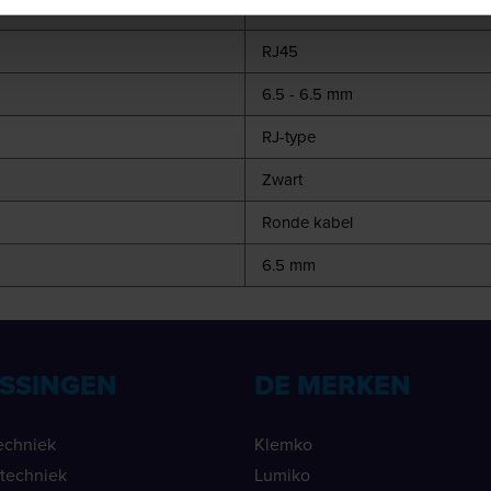
Connectoren
RJ45
6.5 - 6.5 mm
RJ-type
Zwart
Ronde kabel
6.5 mm
SSINGEN
DE MERKEN
echniek
Klemko
ietechniek
Lumiko