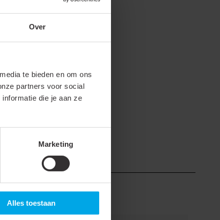
ij de volgende shop(s). Selecteer de
Over
estuurd.
 media te bieden en om ons
onze partners voor social
mko.nl
.
nformatie die je aan ze
Marketing
Alles toestaan