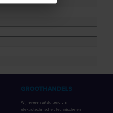
GROOTHANDELS
Wij leveren uitsluitend via
elektrotechnische-, technische en