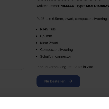
Artikelnummer:
183444
|
Type:
MOTURJ45ZW
RJ45 tule 6.5mm, zwart, compacte uitvoering - 
RJ45 Tule
6,5 mm
Kleur Zwart
Compacte uitvoering
Schuift in connector
Inhoud verpakking: 25 Stuks in Zak
Nu bestellen
Kies jouw online shop