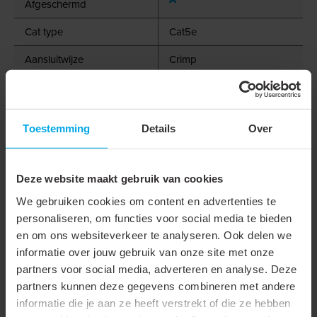
Afgeschermd
Cat type
Cat5e
Aansluitwijze
Crimp
Speciaal gereedschap
noodzakelijk
Toestemming
Details
Over
Geschikt voor ronde kabel
Geschikt voor platte kabel
Deze website maakt gebruik van cookies
Geschikt voor massieve
We gebruiken cookies om content en advertenties te
geleider
personaliseren, om functies voor social media te bieden
en om ons websiteverkeer te analyseren. Ook delen we
Geschikt voor massieve
informatie over jouw gebruik van onze site met onze
ader
partners voor social media, adverteren en analyse. Deze
Geschikt voor soepele
partners kunnen deze gegevens combineren met andere
ader
informatie die je aan ze heeft verstrekt of die ze hebben