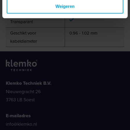
Weigeren
Max. AWG-maat
23
Transparant
Geschikt voor
0.96 - 1.02 mm
kabeldiameter
Klemko Techniek B.V.
Nieuwegracht 26
3763 LB Soest
E-mailadres
info@klemko.nl