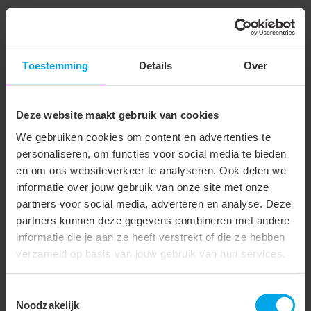
Technische gegevens
Technische gegevens
Toestemming
Details
Over
Onderdeel serie
Connectoren
Deze website maakt gebruik van cookies
Type connector
We gebruiken cookies om content en advertenties te
Type aansluiting
Afsluitweerstand
personaliseren, om functies voor social media te bieden
en om ons websiteverkeer te analyseren. Ook delen we
Connectortype
informatie over jouw gebruik van onze site met onze
partners voor social media, adverteren en analyse. Deze
Haakse connector
partners kunnen deze gegevens combineren met andere
Contactuitvoering
Male
informatie die je aan ze heeft verstrekt of die ze hebben
verzameld op basis van jouw gebruik van hun services.
Impedantie
75 Ohm
Geïsoleerde montage
Toestemmingsselectie
Noodzakelijk