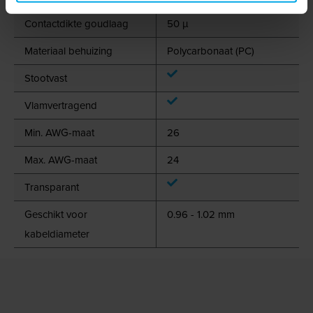
Contactdikte goudlaag
50 µ
Materiaal behuizing
Polycarbonaat (PC)
Stootvast
Vlamvertragend
Min. AWG-maat
26
Max. AWG-maat
24
Transparant
Geschikt voor
0.96 - 1.02 mm
kabeldiameter