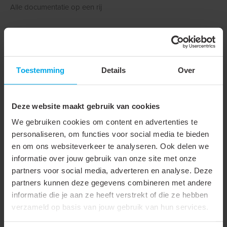
Alle documentatie op een rij
Technische gegevens
Toestemming
Details
Over
Downloads
Technische gegevens
Deze website maakt gebruik van cookies
We gebruiken cookies om content en advertenties te
personaliseren, om functies voor social media te bieden
Onderdeel serie
Connectoren
en om ons websiteverkeer te analyseren. Ook delen we
Type connector
RJ45
informatie over jouw gebruik van onze site met onze
partners voor social media, adverteren en analyse. Deze
Type aansluiting
Stekker
partners kunnen deze gegevens combineren met andere
informatie die je aan ze heeft verstrekt of die ze hebben
Connectortype
RJ45 8(8)
verzameld op basis van jouw gebruik van hun services.
Afgeschermd