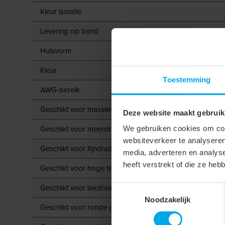
Kleur isolatie
Levering op band
Hulsvorm
Kleur
Toestemming
AWG-bereik
Geschikt voor massieve geleider
Deze website maakt gebruik
Geschikt voor meerdraads geleider
We gebruiken cookies om cont
websiteverkeer te analyseren
Geschikt voor fijndradige geleider
media, adverteren en analys
heeft verstrekt of die ze he
Geschikt voor hoge temperaturen (tot 650 °C)
Geschikt voor lakdraad
Toestemmingsselectie
Noodzakelijk
Geschikt voor ronde geleider