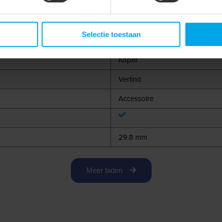
105 °C
Selectie toestaan
Koper
Vertind
Accessoire
29.8 mm
Meer laden