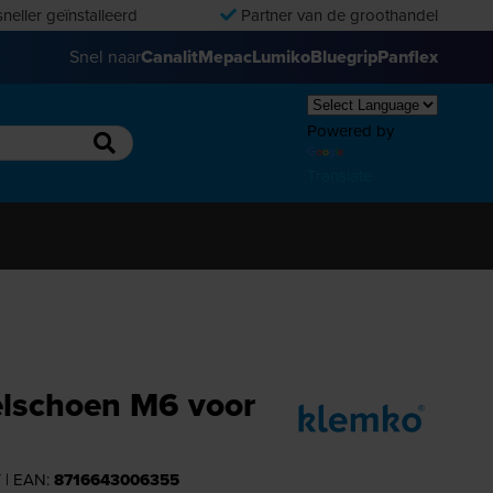
neller geïnstalleerd
Partner van de groothandel
Snel naar
Canalit
Mepac
Lumiko
Bluegrip
Panflex
Powered by
Translate
elschoen M6 voor
Y
| EAN:
8716643006355