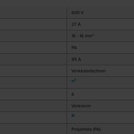
600 V
27 A
16 - 16 mm²
PA
95 A
Vorkkabelschoen
6
Vorkvorm
Polyamide (PA)