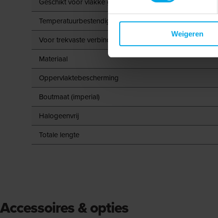
Geschikt voor vlakke geleider
Temperatuurbestendig tot
Weigeren
Voor trekvaste verbindingen
Materiaal
Oppervlaktebescherming
Boutmaat (imperial)
Halogeenvrij
Totale lengte
Accessoires & opties