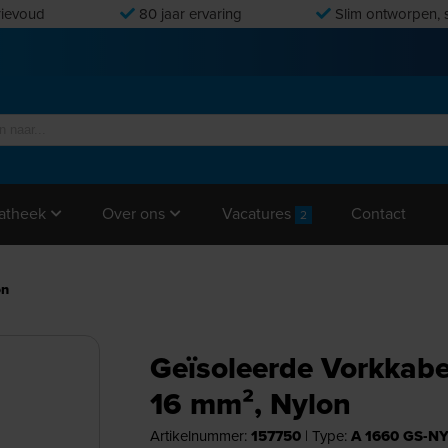
ievoud
80 jaar ervaring
Slim ontworpen, s
Vacatures
Contact
atheek
Over ons
2
on
Geïsoleerde Vorkkab
16 mm², Nylon
Artikelnummer:
157750
|
Type:
A 1660 GS-N