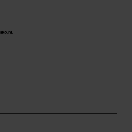
mko.nl
.