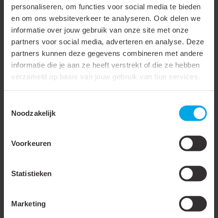
geleider
personaliseren, om functies voor social media te bieden
en om ons websiteverkeer te analyseren. Ook delen we
Geschikt voor hoge
informatie over jouw gebruik van onze site met onze
temperaturen (tot 650 °C)
partners voor social media, adverteren en analyse. Deze
partners kunnen deze gegevens combineren met andere
Geschikt voor lakdraad
informatie die je aan ze heeft verstrekt of die ze hebben
Geschikt voor ronde
verzameld op basis van jouw gebruik van hun services.
geleider
Toestemmingsselectie
Geschikt voor vlakke
Noodzakelijk
geleider
Temperatuurbestendig tot
105 °C
Voorkeuren
Voor trekvaste
verbindingen
Statistieken
Materiaal
Koper
Marketing
Oppervlaktebescherming
Vertind