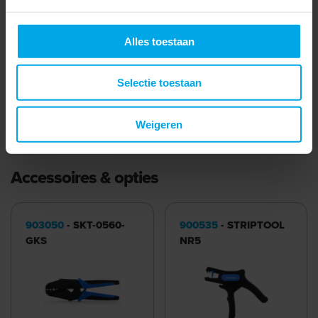
Boutmaat (imperial)
Accessoire
Alles toestaan
Halogeenvrij
Totale lengte
26.7 mm
Selectie toestaan
Meer laden
Weigeren
Accessoires & opties
903050
- SKT-0560-
900535
- STRIPTOOL
GKS
NR5