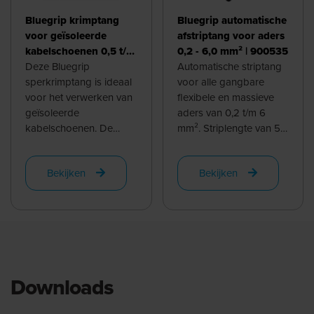
Bluegrip krimptang
Bluegrip automatische
voor geïsoleerde
afstriptang voor aders
kabelschoenen 0,5 t/m
0,2 - 6,0 mm² | 900535
6,0 mm² -
Deze Bluegrip
Automatische striptang
ovaalpersing | 903050
sperkrimptang is ideaal
voor alle gangbare
voor het verwerken van
flexibele en massieve
geïsoleerde
aders van 0,2 t/m 6
kabelschoenen. De
mm². Striplengte van 5
matrijs is kleur
t/m 12mm, bij gebruik
gecodeerd voor snelle
van de instelbare ...
Bekijken
Bekijken
en foutloze ...
Downloads