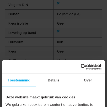
Volgens DIN
Isolatie
Polyamide (PA)
Kleur isolatie
Geel
Levering op band
Hulsvorm
Kort
Kleur
Geel
AWG-bereik
14 - 10
Geschikt voor massieve
geleider
Toestemming
Details
Over
Geschikt voor meerdraads
geleider
Deze website maakt gebruik van cookies
Geschikt voor fijndradige
We gebruiken cookies om content en advertenties te