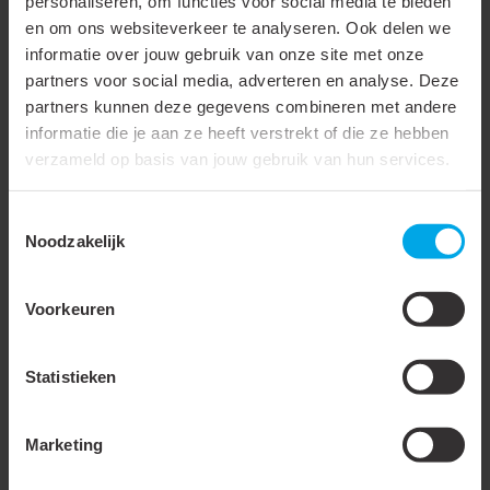
personaliseren, om functies voor social media te bieden
Breedte (W)
4.8 mm
en om ons websiteverkeer te analyseren. Ook delen we
informatie over jouw gebruik van onze site met onze
Diameter (D)
5.7 mm
partners voor social media, adverteren en analyse. Deze
partners kunnen deze gegevens combineren met andere
Trilling vast / met extra
informatie die je aan ze heeft verstrekt of die ze hebben
binnenbus / super pidg
verzameld op basis van jouw gebruik van hun services.
Extra wijde ingang
Toestemmingsselectie
Bedrijfstemperatuur
105 °C
Noodzakelijk
Levering op band
Voorkeuren
Verpakking
Zak
Waterdicht
Statistieken
Lange schacht
Met inspectiegat
Marketing
Easy entry