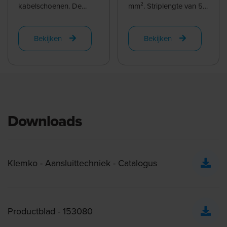
kabelschoenen. De
mm². Striplengte van 5
matrijs is kleur
t/m 12mm, bij gebruik
gecodeerd voor snelle
van de instelbare ...
Bekijken
Bekijken
en foutloze ...
Downloads
Klemko - Aansluittechniek - Catalogus
Productblad - 153080