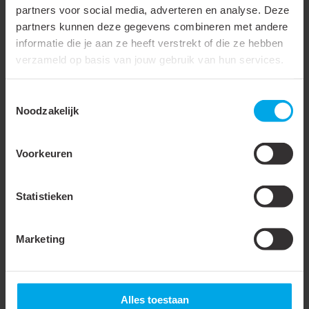
Lengte (L)
22.5 mm
partners voor social media, adverteren en analyse. Deze
partners kunnen deze gegevens combineren met andere
Breedte (W)
2.8 mm
informatie die je aan ze heeft verstrekt of die ze hebben
verzameld op basis van jouw gebruik van hun services.
Diameter (D)
4.3 mm
Trilling vast / met extra
Toestemmingsselectie
binnenbus / super pidg
Noodzakelijk
Extra wijde ingang
Voorkeuren
Bedrijfstemperatuur
105 °C
Levering op band
Statistieken
Verpakking
Zak
Marketing
Waterdicht
Lange schacht
Met inspectiegat
Alles toestaan