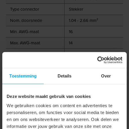
Type connector
Stekker
Nom. doorsnede
1.04 - 2.66 mm²
Min. AWG-maat
16
Max. AWG-maat
14
AWG-bereik
16 - 14
Stekker-/plugafmetingen
Plat 2,8 x 0,5 mm
Kleur isolatie
Blauw
Toestemming
Details
Over
Oppervlaktebescherming
Vertind
Deze website maakt gebruik van cookies
Max. stroom (Imax)
15 A
We gebruiken cookies om content en advertenties te
Halogeenvrij
personaliseren, om functies voor social media te bieden
en om ons websiteverkeer te analyseren. Ook delen we
Micro uitvoering
informatie over jouw gebruik van onze site met onze