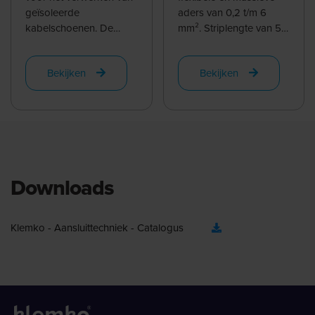
geïsoleerde
aders van 0,2 t/m 6
kabelschoenen. De
mm². Striplengte van 5
matrijs is kleur
t/m 12mm, bij gebruik
gecodeerd voor snelle
van de instelbare ...
Bekijken
Bekijken
en foutloze ...
Downloads
Klemko - Aansluittechniek - Catalogus