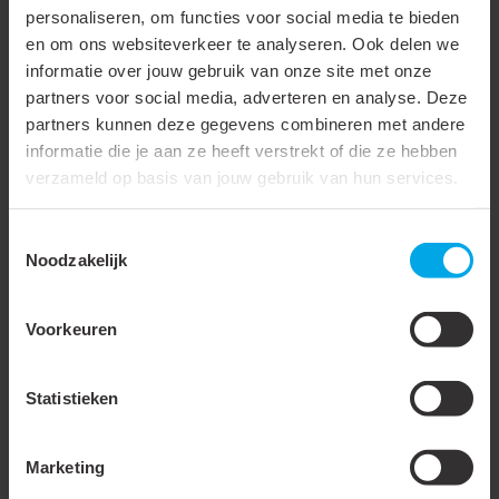
personaliseren, om functies voor social media te bieden
Geschikt voor hoge
en om ons websiteverkeer te analyseren. Ook delen we
temperaturen (tot 650 °C)
informatie over jouw gebruik van onze site met onze
Geschikt voor lakdraad
partners voor social media, adverteren en analyse. Deze
partners kunnen deze gegevens combineren met andere
Geschikt voor ronde
informatie die je aan ze heeft verstrekt of die ze hebben
geleider
verzameld op basis van jouw gebruik van hun services.
Geschikt voor vlakke
Toestemmingsselectie
geleider
Noodzakelijk
Temperatuurbestendig tot
105 °C
Voor trekvaste
Voorkeuren
verbindingen
Statistieken
Materiaal
Koper
Oppervlaktebescherming
Vertind
Marketing
Boutmaat (imperial)
Accessoire