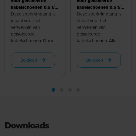
voor geïsoleerde
voor geïsoleerde
kabelschoenen 0,5 t/m
kabelschoenen 0,5 t/m
6,0 mm², recht
Deze sperkrimptang is
6,0 mm², 45°
Deze sperkrimptang is
ideaal voor het
ideaal voor het
verwerken van
verwerken van
geïsoleerde
geïsoleerde
kabelschoenen. Door
kabelschoenen. Alle
de symetrische matrijs is
diktes tussen 0,5mm2
deze tool ook prettig in
en 6,0mm2 worden
Bekijken
Bekijken
gebruik voor ...
gekrompen door de
verschillende ...
Downloads