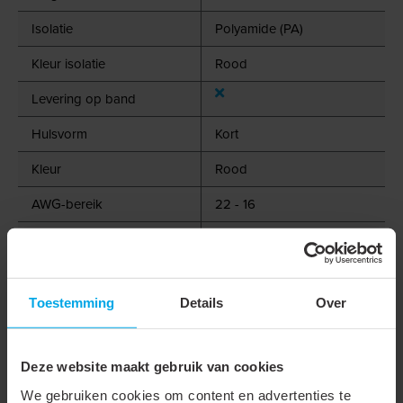
Isolatie
Polyamide (PA)
Kleur isolatie
Rood
Levering op band
Hulsvorm
Kort
Kleur
Rood
AWG-bereik
22 - 16
Geschikt voor massieve
geleider
Geschikt voor meerdraads
Toestemming
Details
Over
geleider
Geschikt voor fijndradige
Deze website maakt gebruik van cookies
geleider
We gebruiken cookies om content en advertenties te