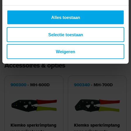
Halogeenvrij
Alles toestaan
Totale lengte
17.5 mm
Selectie toestaan
Meer laden
Weigeren
Accessoires & opties
900300
- MH-600D
900340
- MH-700D
Klemko sperkrimptang
Klemko sperkrimptang