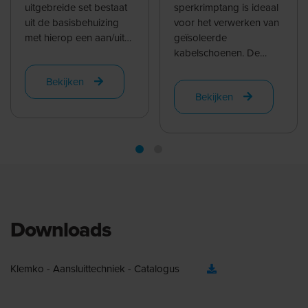
uitgebreide set bestaat
ovaalpersing | 903050
sperkrimptang is ideaal
uit de basisbehuizing
voor het verwerken van
met hierop een aan/uit
geïsoleerde
schakelaar, een
kabelschoenen. De
temperatuurregelaar en
matrijs is kleur
Bekijken
de ...
gecodeerd voor snelle
Bekijken
en foutloze ...
Downloads
Klemko - Aansluittechniek - Catalogus