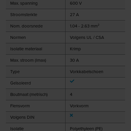
Max. spanning
600 V
Stroomsterkte
27 A
Nom. doorsnede
1.04 - 2.63 mm²
Normen
Volgens UL / CSA
Isolatie materiaal
Krimp
Max. stroom (Imax)
30 A
Type
Vorkkabelschoen
Geïsoleerd
Boutmaat (metrisch)
4
Flensvorm
Vorkvorm
Volgens DIN
Isolatie
Polyethyleen (PE)