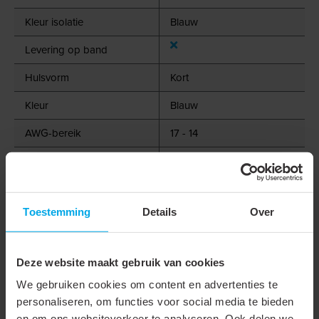
Kleur isolatie
Blauw
Levering op band
Hulsvorm
Kort
Kleur
Blauw
AWG-bereik
17 - 14
Geschikt voor massieve
geleider
Geschikt voor meerdraads
Toestemming
Details
Over
geleider
Geschikt voor fijndradige
Deze website maakt gebruik van cookies
geleider
We gebruiken cookies om content en advertenties te
personaliseren, om functies voor social media te bieden
Geschikt voor hoge
en om ons websiteverkeer te analyseren. Ook delen we