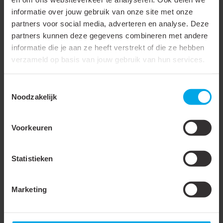
temperaturen (tot 650 °C)
informatie over jouw gebruik van onze site met onze
Geschikt voor lakdraad
partners voor social media, adverteren en analyse. Deze
partners kunnen deze gegevens combineren met andere
Geschikt voor ronde
informatie die je aan ze heeft verstrekt of die ze hebben
geleider
verzameld op basis van jouw gebruik van hun services.
Geschikt voor vlakke
Toestemmingsselectie
geleider
Noodzakelijk
Temperatuurbestendig tot
75 °C
Voor trekvaste
Voorkeuren
verbindingen
Statistieken
Materiaal
Koper
Oppervlaktebescherming
Vertind
Marketing
Boutmaat (imperial)
Accessoire
Halogeenvrij