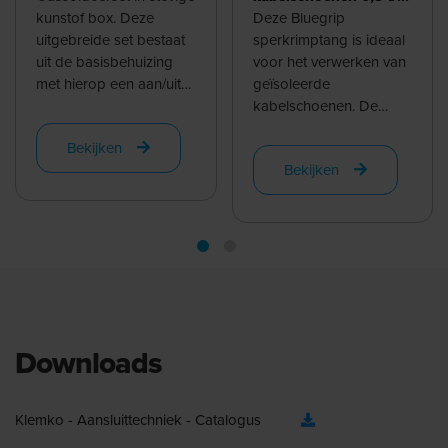
kunstof box. Deze
6,0 mm² -
Deze Bluegrip
uitgebreide set bestaat
ovaalpersing | 903050
sperkrimptang is ideaal
uit de basisbehuizing
voor het verwerken van
met hierop een aan/uit
geïsoleerde
schakelaar, een
kabelschoenen. De
temperatuurregelaar en
matrijs is kleur
Bekijken
de ...
gecodeerd voor snelle
Bekijken
en foutloze ...
Downloads
Klemko - Aansluittechniek - Catalogus