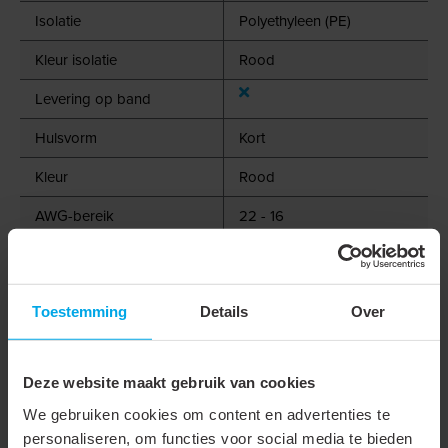
Isolatie
Polyethyleen (PE)
Kleur isolatie
Rood
Levering op band
Hulsvorm
Kort
Kleur
Rood
AWG-bereik
22 - 16
Geschikt voor massieve
geleider
Toestemming
Details
Over
Geschikt voor meerdraads
geleider
Deze website maakt gebruik van cookies
Geschikt voor fijndradige
We gebruiken cookies om content en advertenties te
geleider
personaliseren, om functies voor social media te bieden