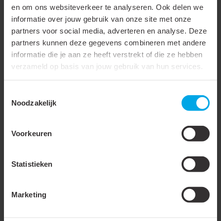
Geschikt voor hoge
en om ons websiteverkeer te analyseren. Ook delen we
temperaturen (tot 650 °C)
informatie over jouw gebruik van onze site met onze
partners voor social media, adverteren en analyse. Deze
Geschikt voor lakdraad
partners kunnen deze gegevens combineren met andere
informatie die je aan ze heeft verstrekt of die ze hebben
Geschikt voor ronde
verzameld op basis van jouw gebruik van hun services.
geleider
Geschikt voor vlakke
Toestemmingsselectie
geleider
Noodzakelijk
Temperatuurbestendig tot
75 °C
Voorkeuren
Voor trekvaste
verbindingen
Statistieken
Materiaal
Koper
Oppervlaktebescherming
Vertind
Marketing
Boutmaat (imperial)
Accessoire