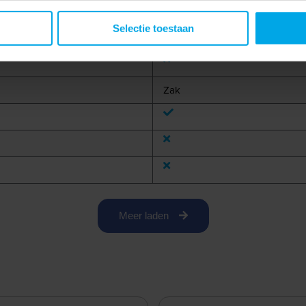
Selectie toestaan
105 °C
Zak
Meer laden