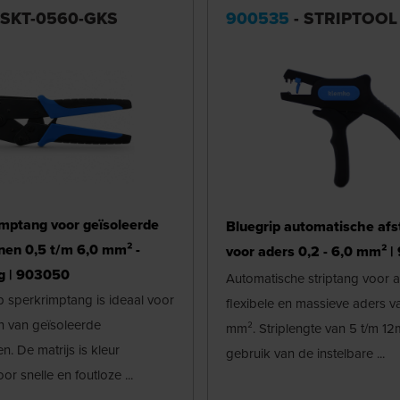
 SKT-0560-GKS
900535
- STRIPTOOL
imptang voor geïsoleerde
Bluegrip automatische afs
en 0,5 t/m 6,0 mm² -
voor aders 0,2 - 6,0 mm² 
g | 903050
Automatische striptang voor 
p sperkrimptang is ideaal voor
flexibele en massieve aders v
n van geïsoleerde
mm². Striplengte van 5 t/m 12
. De matrijs is kleur
gebruik van de instelbare ...
r snelle en foutloze ...