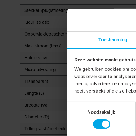
Stekker-/plugafmetingen
Kleur isolatie
Oppervlaktebescherming
Toestemming
Max. stroom (Imax)
Halogeenvrij
Deze website maakt gebruik
Micro uitvoering
We gebruiken cookies om cont
websiteverkeer te analyseren
Transparant
media, adverteren en analys
heeft verstrekt of die ze he
Lengte (L)
Breedte (W)
Toestemmingsselectie
Noodzakelijk
Diameter (D)
Trilling vast / met extra binnenbus / super pidg