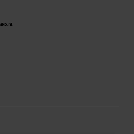
mko.nl
.