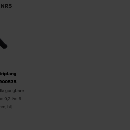
 NR5
triptang
| 900535
alle gangbare
an 0,2 t/m 6
mm, bij