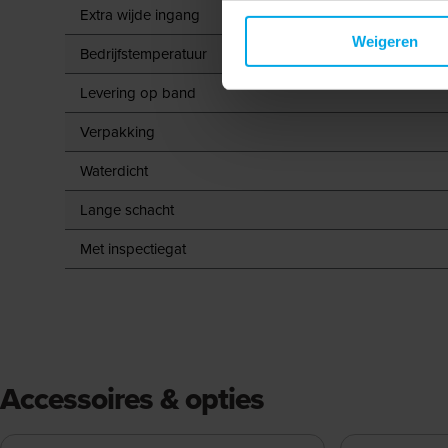
Extra wijde ingang
Weigeren
Bedrijfstemperatuur
Levering op band
Verpakking
Waterdicht
Lange schacht
Met inspectiegat
Accessoires & opties