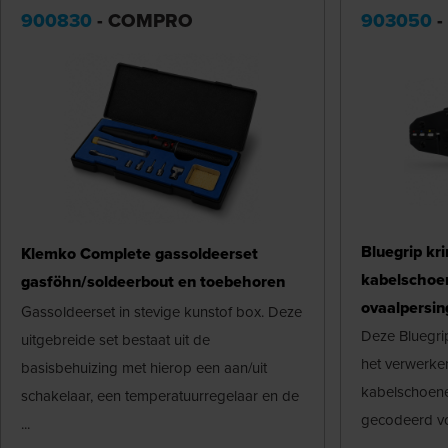
900830
- COMPRO
903050
-
Bluegrip kr
Klemko Complete gassoldeerset
kabelschoen
gasföhn/soldeerbout en toebehoren
ovaalpersin
Gassoldeerset in stevige kunstof box. Deze
Deze Bluegri
uitgebreide set bestaat uit de
het verwerke
basisbehuizing met hierop een aan/uit
kabelschoenen
schakelaar, een temperatuurregelaar en de
gecodeerd voo
...