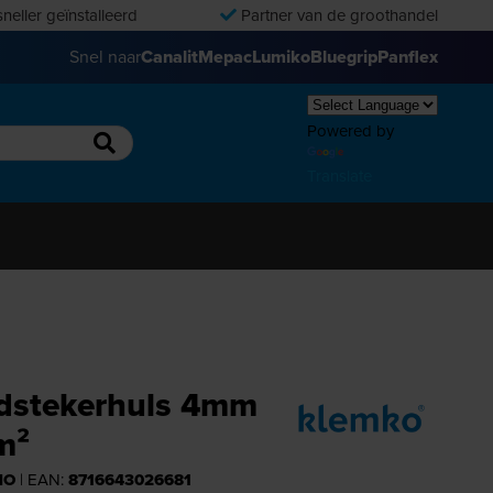
neller geïnstalleerd
Partner van de groothandel
Snel naar
Canalit
Mepac
Lumiko
Bluegrip
Panflex
Powered by
Translate
dstekerhuls 4mm
m²
HO
| EAN:
8716643026681