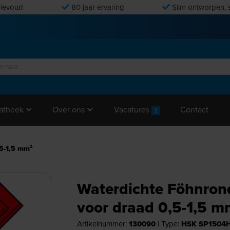
ievoud
80 jaar ervaring
Slim ontworpen, s
Vacatures
Contact
atheek
Over ons
2
,5-1,5 mm²
Waterdichte Föhnron
voor draad 0,5-1,5 m
Artikelnummer:
130090
|
Type:
HSK SP1504