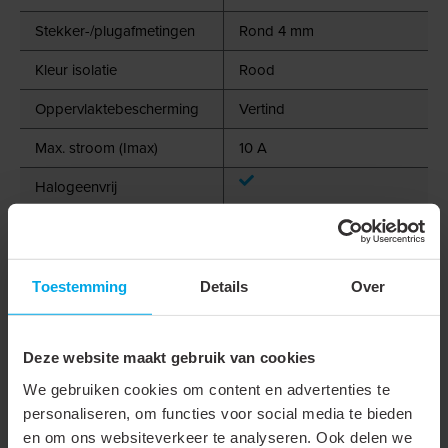
Stekker-/plugafmetingen
Rond 4 mm
Kleur isolatie
Rood
Oppervlaktebescherming
Vertind
Max. stroom (Imax)
10 A
Halogeenvrij
Micro uitvoering
Transparant
Toestemming
Details
Over
Lengte (L)
35 mm
Breedte (W)
4 mm
Deze website maakt gebruik van cookies
Diameter (D)
4 mm
We gebruiken cookies om content en advertenties te
personaliseren, om functies voor social media te bieden
Trilling vast / met extra
en om ons websiteverkeer te analyseren. Ook delen we