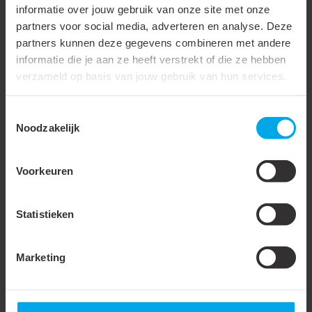
binnenbus / super pidg
informatie over jouw gebruik van onze site met onze
partners voor social media, adverteren en analyse. Deze
Extra wijde ingang
partners kunnen deze gegevens combineren met andere
Bedrijfstemperatuur
105 °C
informatie die je aan ze heeft verstrekt of die ze hebben
verzameld op basis van jouw gebruik van hun services.
Levering op band
Verpakking
Zak
Toestemmingsselectie
Noodzakelijk
Waterdicht
Lange schacht
Voorkeuren
Met inspectiegat
Statistieken
Meer laden
Marketing
Accessoires & opties