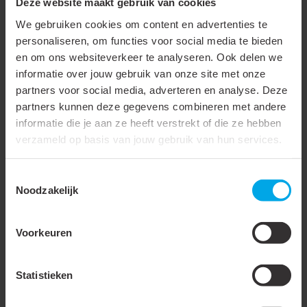
geleider
Deze website maakt gebruik van cookies
We gebruiken cookies om content en advertenties te
Geschikt voor meerdraads
personaliseren, om functies voor social media te bieden
geleider
en om ons websiteverkeer te analyseren. Ook delen we
Geschikt voor fijndradige
informatie over jouw gebruik van onze site met onze
partners voor social media, adverteren en analyse. Deze
geleider
partners kunnen deze gegevens combineren met andere
Geschikt voor hoge
informatie die je aan ze heeft verstrekt of die ze hebben
temperaturen (tot 650 °C)
verzameld op basis van jouw gebruik van hun services.
Geschikt voor lakdraad
Toestemmingsselectie
Noodzakelijk
Geschikt voor ronde
geleider
Voorkeuren
Geschikt voor vlakke
geleider
Statistieken
Temperatuurbestendig tot
75 °C