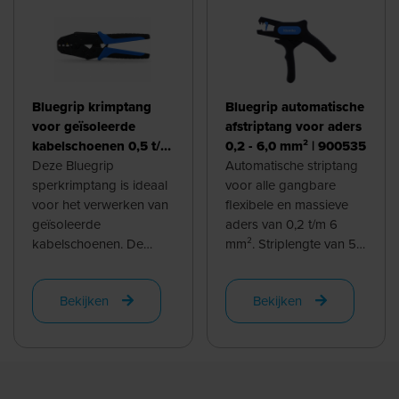
Bluegrip krimptang
Bluegrip automatische
voor geïsoleerde
afstriptang voor aders
kabelschoenen 0,5 t/m
0,2 - 6,0 mm² | 900535
6,0 mm² -
Deze Bluegrip
Automatische striptang
ovaalpersing | 903050
sperkrimptang is ideaal
voor alle gangbare
voor het verwerken van
flexibele en massieve
geïsoleerde
aders van 0,2 t/m 6
kabelschoenen. De
mm². Striplengte van 5
matrijs is kleur
t/m 12mm, bij gebruik
gecodeerd voor snelle
van de instelbare ...
Bekijken
Bekijken
en foutloze ...