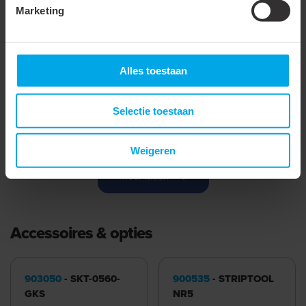
Voor trekvaste
Marketing
verbindingen
Materiaal
Koper
Alles toestaan
Oppervlaktebescherming
Vertind
Boutmaat (imperial)
Accessoire
Selectie toestaan
Halogeenvrij
Weigeren
Meer laden
Accessoires & opties
903050
- SKT-0560-
900535
- STRIPTOOL
GKS
NR5