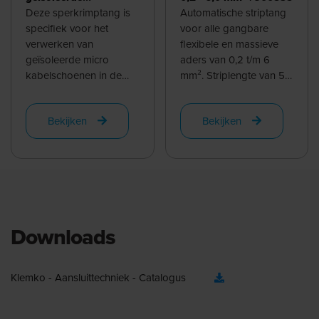
kabelschoenen 0,14
Deze sperkrimptang is
Automatische striptang
t/m 1,0 mm² -
specifiek voor het
voor alle gangbare
ovaalpersing | 903030
verwerken van
flexibele en massieve
geïsoleerde micro
aders van 0,2 t/m 6
kabelschoenen in de
mm². Striplengte van 5
maten 0.14 t/m
t/m 12mm, bij gebruik
0.5mm2. Daarnaast is
van de instelbare ...
Bekijken
Bekijken
hij ook ...
Downloads
Klemko - Aansluittechniek - Catalogus