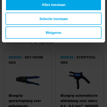
Alles toestaan
Halogeenvrij
Selectie toestaan
Meer laden
Weigeren
Accessoires & opties
903030
- SKT-1410M
900535
- STRIPTOOL
GKS
NR5
Bluegrip
Bluegrip automatische
sperkrimptang voor
afstriptang voor aders
geïsoleerde
0,2 - 6,0 mm² | 900535