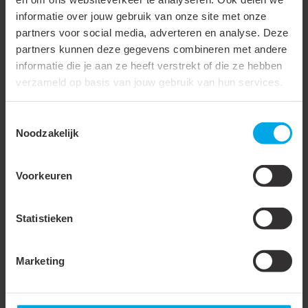
Geschikt voor hoge
informatie over jouw gebruik van onze site met onze
temperaturen (tot 650 °C)
partners voor social media, adverteren en analyse. Deze
partners kunnen deze gegevens combineren met andere
Geschikt voor lakdraad
informatie die je aan ze heeft verstrekt of die ze hebben
Geschikt voor ronde
verzameld op basis van jouw gebruik van hun services.
geleider
Toestemmingsselectie
Geschikt voor vlakke
Noodzakelijk
geleider
Temperatuurbestendig tot
75 °C
Voorkeuren
Voor trekvaste
verbindingen
Statistieken
Materiaal
Koper
Marketing
Oppervlaktebescherming
Vertind
Boutmaat (imperial)
Accessoire