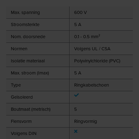
Max. spanning
600 V
Stroomsterkte
5 A
Nom. doorsnede
0.1 - 0.5 mm²
Normen
Volgens UL / CSA
Isolatie materiaal
Polyvinylchloride (PVC)
Max. stroom (Imax)
5 A
Type
Ringkabelschoen
Geïsoleerd
Boutmaat (metrisch)
5
Flensvorm
Ringvormig
Volgens DIN