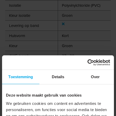
Isolatie
Polyvinylchloride (PVC)
Kleur isolatie
Groen
Levering op band
Hulsvorm
Kort
Kleur
Groen
AWG-bereik
27 - 20
Geschikt voor massieve
geleider
Toestemming
Details
Over
Geschikt voor meerdraads
geleider
Deze website maakt gebruik van cookies
Geschikt voor fijndradige
We gebruiken cookies om content en advertenties te
geleider
personaliseren, om functies voor social media te bieden
en om ons websiteverkeer te analyseren. Ook delen we