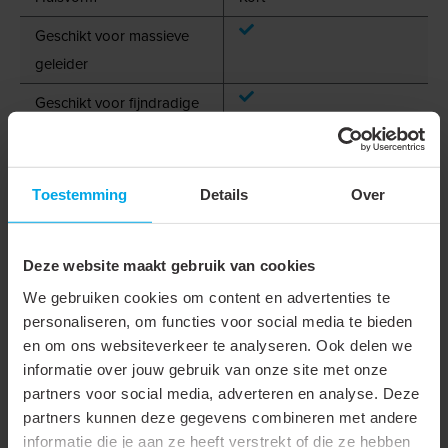
Geschikt voor massieve
geleider
Geschikt voor fijndradige
geleider
Geschikt voor hoge
Toestemming
Details
Over
temperaturen (tot 650 °C)
Geschikt voor ronde
geleider
Deze website maakt gebruik van cookies
We gebruiken cookies om content en advertenties te
Oppervlaktebescherming
Vertind
personaliseren, om functies voor social media te bieden
Isolatie
Polyamide (PA)
en om ons websiteverkeer te analyseren. Ook delen we
informatie over jouw gebruik van onze site met onze
Spanningsreeks
Tot 600 V
partners voor social media, adverteren en analyse. Deze
partners kunnen deze gegevens combineren met andere
Verbindingswijze
Eindverbinder
informatie die je aan ze heeft verstrekt of die ze hebben