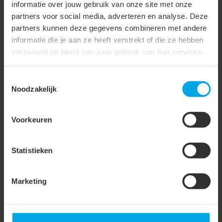
informatie over jouw gebruik van onze site met onze
Breedte (W)
5 mm
partners voor social media, adverteren en analyse. Deze
partners kunnen deze gegevens combineren met andere
Diameter (D)
4.5 mm
informatie die je aan ze heeft verstrekt of die ze hebben
verzameld op basis van jouw gebruik van hun services.
Trilling vast / met extra
binnenbus / super pidg
Toestemmingsselectie
Extra wijde ingang
Noodzakelijk
Bedrijfstemperatuur
105 °C
Voorkeuren
Levering op band
Verpakking
Zak
Statistieken
Waterdicht
Marketing
Lange schacht
Met inspectiegat