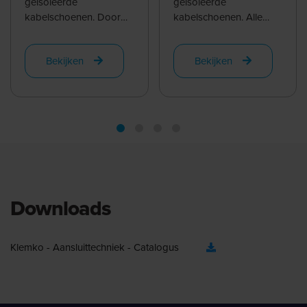
geïsoleerde
geïsoleerde
kabelschoenen. Door
kabelschoenen. Alle
de symetrische matrijs is
diktes tussen 0,5mm2
deze tool ook prettig in
en 6,0mm2 worden
Bekijken
Bekijken
gebruik voor ...
gekrompen door de
verschillende ...
Downloads
Klemko - Aansluittechniek - Catalogus