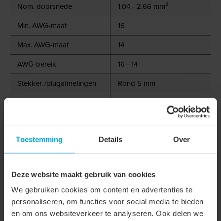
Nom. doorsnede
1.04 - 2.66 mm²
Min. AWG-maat
16
Max. AWG-maat
14
AWG-bereik
16 - 14
Stekker-/plugafmetingen
Rond 5 mm
Kleur isolatie
Blauw
Oppervlaktebescherming
Vertind
Toestemming
Details
Over
Max. stroom (Imax)
15 A
Halogeenvrij
Deze website maakt gebruik van cookies
Micro uitvoering
We gebruiken cookies om content en advertenties te
Transparant
personaliseren, om functies voor social media te bieden
en om ons websiteverkeer te analyseren. Ook delen we
Lengte (L)
21 mm