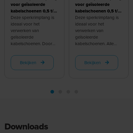
voor geïsoleerde
voor geïsoleerde
kabelschoenen 0,5 t/m
kabelschoenen 0,5 t/m
6,0 mm², recht
Deze sperkrimptang is
6,0 mm², 45°
Deze sperkrimptang is
ideaal voor het
ideaal voor het
verwerken van
verwerken van
geïsoleerde
geïsoleerde
kabelschoenen. Door
kabelschoenen. Alle
de symetrische matrijs is
diktes tussen 0,5mm2
deze tool ook prettig in
en 6,0mm2 worden
Bekijken
Bekijken
gebruik voor ...
gekrompen door de
verschillende ...
Downloads