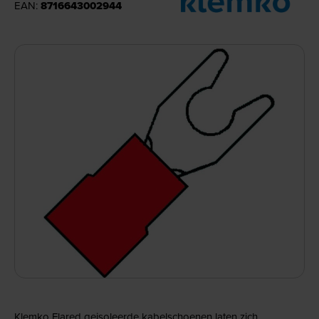
EAN:
8716643002944
Klemko Flared geisoleerde kabelschoenen laten zich