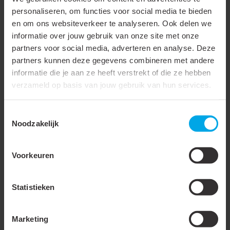
Geschikt voor fijndradige
personaliseren, om functies voor social media te bieden
geleider
en om ons websiteverkeer te analyseren. Ook delen we
Geschikt voor hoge
informatie over jouw gebruik van onze site met onze
partners voor social media, adverteren en analyse. Deze
temperaturen (tot 650 °C)
partners kunnen deze gegevens combineren met andere
Geschikt voor lakdraad
informatie die je aan ze heeft verstrekt of die ze hebben
verzameld op basis van jouw gebruik van hun services.
Geschikt voor ronde
geleider
Toestemmingsselectie
Noodzakelijk
Geschikt voor vlakke
geleider
Voorkeuren
Temperatuurbestendig tot
105 °C
Voor trekvaste
Statistieken
verbindingen
Materiaal
Koper
Marketing