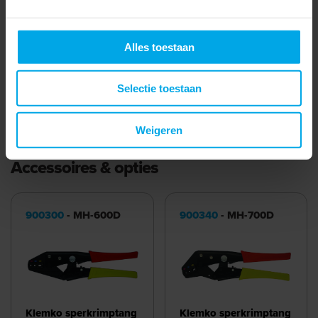
Oppervlaktebescherming
Vertind
Boutmaat (imperial)
Accessoire
Alles toestaan
Halogeenvrij
Selectie toestaan
Meer laden
Weigeren
Accessoires & opties
900300
- MH-600D
900340
- MH-700D
Klemko sperkrimptang
Klemko sperkrimptang