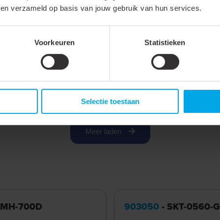
75 °C
bben verzameld op basis van jouw gebruik van hun services.
Koper
Voorkeuren
Statistieken
Vertind
Accessoire
Selectie toestaan
Meer laden
 MH-700D
903050
- SKT-0560-