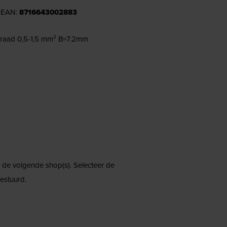
| EAN:
8716643002883
raad 0,5-1,5 mm² B=7.2mm
ij de volgende shop(s). Selecteer de
estuurd.