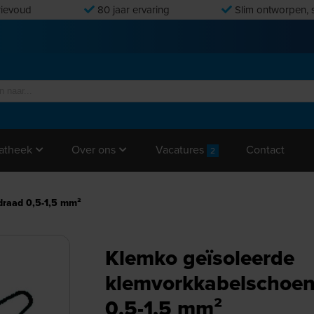
ievoud
80 jaar ervaring
Slim ontworpen, s
Vacatures
Contact
atheek
Over ons
2
draad 0,5-1,5 mm²
Klemko geïsoleerde
klemvorkkabelschoen
0,5-1,5 mm²