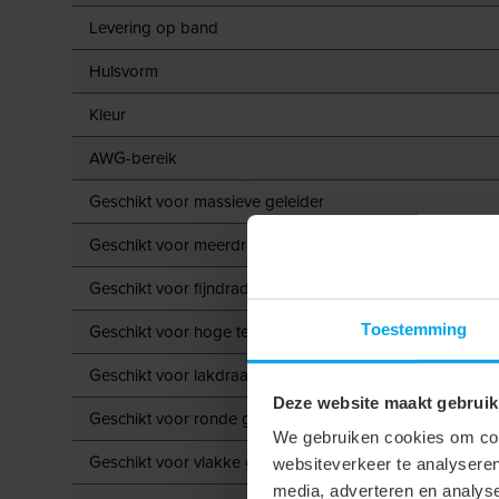
Levering op band
Hulsvorm
Kleur
AWG-bereik
Geschikt voor massieve geleider
Geschikt voor meerdraads geleider
Geschikt voor fijndradige geleider
Toestemming
Geschikt voor hoge temperaturen (tot 650 °C)
Geschikt voor lakdraad
Deze website maakt gebruik
Geschikt voor ronde geleider
We gebruiken cookies om cont
Geschikt voor vlakke geleider
websiteverkeer te analyseren
media, adverteren en analys