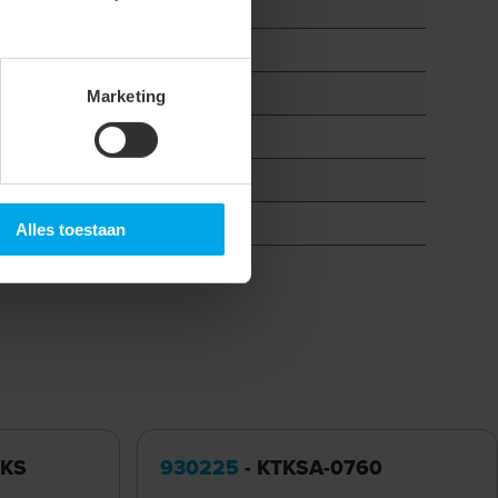
Marketing
Alles toestaan
GKS
930225
- KTKSA-0760