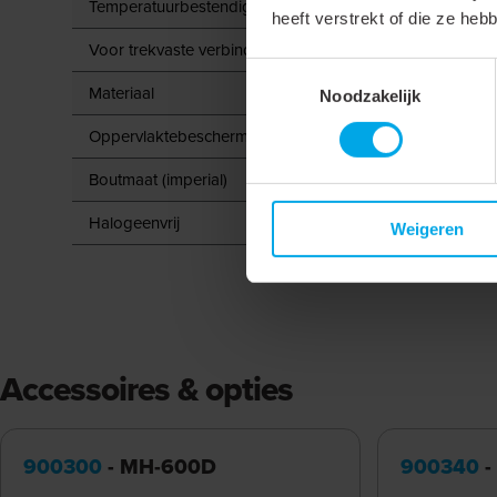
Temperatuurbestendig tot
heeft verstrekt of die ze he
Voor trekvaste verbindingen
Toestemmingsselectie
Materiaal
Noodzakelijk
Oppervlaktebescherming
Boutmaat (imperial)
Halogeenvrij
Weigeren
Accessoires & opties
900300
- MH-600D
900340
-