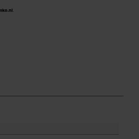
mko.nl
.