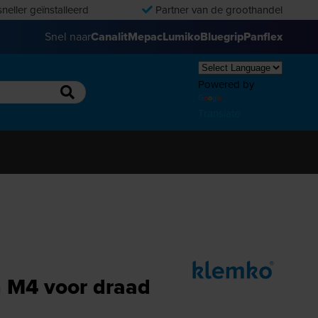
neller geïnstalleerd
Partner van de groothandel
Snel naar
Canalit
Mepac
Lumiko
Bluegrip
Panflex
Powered by
Translate
 M4 voor draad