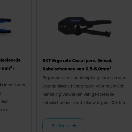
eïsoleerde
SKT Ergo uitv Ovaal pers. Geïsol.
0 mm² -
Kabelschoenen van 0,5-6,0mm²
Ergonomische sperkrimptang voorzien van
s ideaal voor
ergonomische handgrepen voor het in één
e
handeling verwerken van geïsoleerde
leur
kabelschoenen rood, blauw & geel (0,5 t/m
oze ...
...
Bekijken