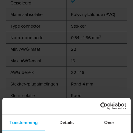
Geïsoleerd
Materiaal isolatie
Polyvinylchloride (PVC)
Type connector
Stekker
Nom. doorsnede
0.34 - 1.66 mm²
Min. AWG-maat
22
Max. AWG-maat
16
AWG-bereik
22 - 16
Stekker-/plugafmetingen
Rond 4 mm
Kleur isolatie
Rood
Oppervlaktebescherming
Vertind
Max. stroom (Imax)
10 A
Toestemming
Details
Over
Halogeenvrij