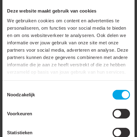
Micro uitvoering
Deze website maakt gebruik van cookies
Transparant
We gebruiken cookies om content en advertenties te
personaliseren, om functies voor social media te bieden
Lengte (L)
21 mm
en om ons websiteverkeer te analyseren. Ook delen we
informatie over jouw gebruik van onze site met onze
Breedte (W)
4 mm
partners voor social media, adverteren en analyse. Deze
Diameter (D)
4 mm
partners kunnen deze gegevens combineren met andere
informatie die je aan ze heeft verstrekt of die ze hebben
Trilling vast / met extra
verzameld op basis van jouw gebruik van hun services.
binnenbus / super pidg
Extra wijde ingang
Toestemmingsselectie
Noodzakelijk
Bedrijfstemperatuur
105 °C
Levering op band
Voorkeuren
Verpakking
Zak
Statistieken
Waterdicht