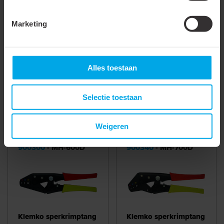
Lange schacht
Marketing
Met inspectiegat
Alles toestaan
Meer laden
Selectie toestaan
Accessoires & opties
Weigeren
900300
- MH-600D
900340
- MH-700D
Klemko sperkrimptang
Klemko sperkrimptang