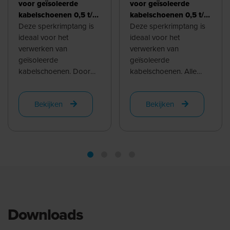
voor geïsoleerde
voor geïsoleerde
kabelschoenen 0,5 t/m
kabelschoenen 0,5 t/m
6,0 mm², recht
Deze sperkrimptang is
6,0 mm², 45°
Deze sperkrimptang is
ideaal voor het
ideaal voor het
verwerken van
verwerken van
geïsoleerde
geïsoleerde
kabelschoenen. Door
kabelschoenen. Alle
de symetrische matrijs is
diktes tussen 0,5mm2
deze tool ook prettig in
en 6,0mm2 worden
Bekijken
Bekijken
gebruik voor ...
gekrompen door de
verschillende ...
Downloads