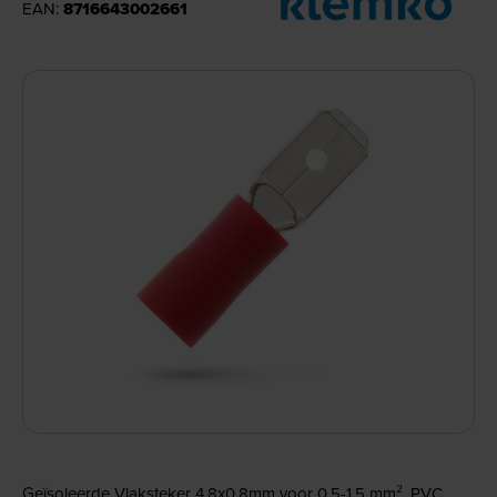
EAN:
8716643002661
Geïsoleerde Vlaksteker 4,8x0,8mm voor 0,5-1,5 mm², PVC.