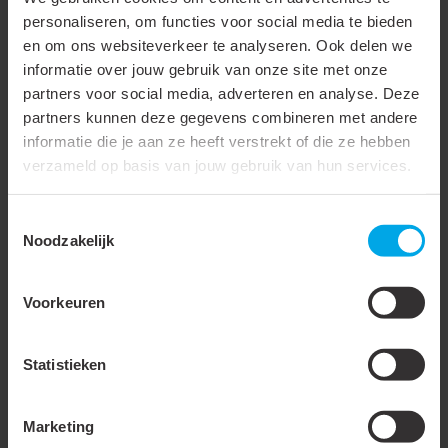
personaliseren, om functies voor social media te bieden
Micro uitvoering
en om ons websiteverkeer te analyseren. Ook delen we
informatie over jouw gebruik van onze site met onze
Transparant
partners voor social media, adverteren en analyse. Deze
Lengte (L)
20 mm
partners kunnen deze gegevens combineren met andere
informatie die je aan ze heeft verstrekt of die ze hebben
Breedte (W)
4.8 mm
verzameld op basis van jouw gebruik van hun services.
Diameter (D)
4 mm
Toestemmingsselectie
Trilling vast / met extra
Noodzakelijk
binnenbus / super pidg
Extra wijde ingang
Voorkeuren
Bedrijfstemperatuur
105 °C
Statistieken
Levering op band
Verpakking
Zak
Marketing