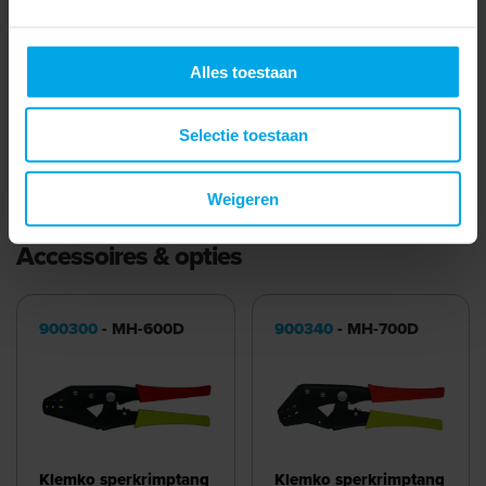
Waterdicht
Lange schacht
Alles toestaan
Met inspectiegat
Selectie toestaan
Meer laden
Weigeren
Accessoires & opties
900300
- MH-600D
900340
- MH-700D
Klemko sperkrimptang
Klemko sperkrimptang