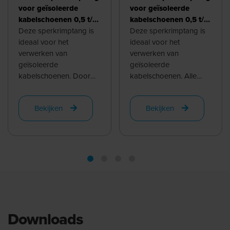
voor geïsoleerde
voor geïsoleerde
kabelschoenen 0,5 t/m
kabelschoenen 0,5 t/m
6,0 mm², recht
Deze sperkrimptang is
6,0 mm², 45°
Deze sperkrimptang is
ideaal voor het
ideaal voor het
verwerken van
verwerken van
geïsoleerde
geïsoleerde
kabelschoenen. Door
kabelschoenen. Alle
de symetrische matrijs is
diktes tussen 0,5mm2
deze tool ook prettig in
en 6,0mm2 worden
Bekijken
Bekijken
gebruik voor ...
gekrompen door de
verschillende ...
Downloads