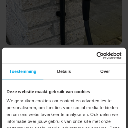
Flexibele montageopties
Toestemming
Details
Over
Met de klembeugel kun je kiezen tussen twee praktische
bevestigingsmethodes. Schroefmontage biedt een zeer
stevige bevestiging, terwijl de Clip-on plug (artikelnummer
Deze website maakt gebruik van cookies
416111
) een snelle en gereedschapsvrije installatie mogelijk
We gebruiken cookies om content en advertenties te
maakt (ongeveer 25% sneller). Deze flexibiliteit zorgt ervoor
personaliseren, om functies voor social media te bieden
dat je altijd de montage kiest die het beste past bij jouw
en om ons websiteverkeer te analyseren. Ook delen we
project. Door deze keuzevrijheid kun je efficiënt en doelgericht
informatie over jouw gebruik van onze site met onze
partners voor social media, adverteren en analyse. Deze